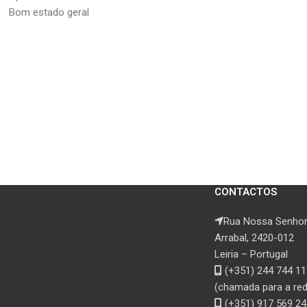
Bom estado geral
CONTACTOS
Rua Nossa Senhor
Arrabal, 2420-012
Leiria – Portugal
(+351) 244 744 11
(chamada para a rede
(+351) 917 569 24