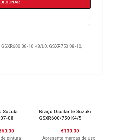
ADICIONAR
GSXR600 08-10 K8/L0
,
GSXR750 08-10
,
o Suzuki
Braço Oscilante Suzuki
CDI Suzuki GSX7
07-08
GSXR600/750 K4/5
€
150.
€
60.00
€
130.00
Bom estado Refe
de pintura
Apresenta marcas de uso
32900-08FL0 13