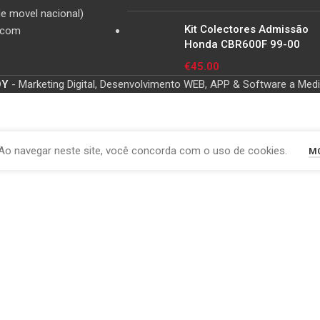
e movel nacional)
Kit Colectores Admissão
.com
Honda CBR600F 99-00
€
45.00
OY
- Marketing Digital, Desenvolvimento WEB, APP & Software a Med
Ao navegar neste site, você concorda com o uso de cookies.
MO