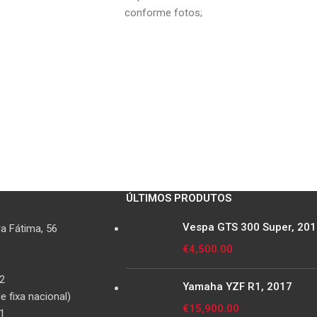
conforme fotos;
ÚLTIMOS PRODUTOS
Vespa GTS 300 Super, 20
a Fátima, 56
€
4,500.00
2
Yamaha YZF R1, 2017
 fixa nacional)
€
15,900.00
1