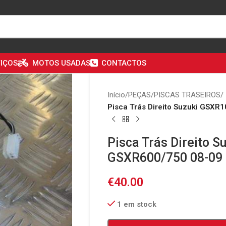
IÇOS
MOTOS USADAS
CONTACTOS
Início
/
PEÇAS
/
PISCAS TRASEIROS
/
Pisca Trás Direito Suzuki GSX
Pisca Trás Direito 
GSXR600/750 08-09
€
40.00
1 em stock