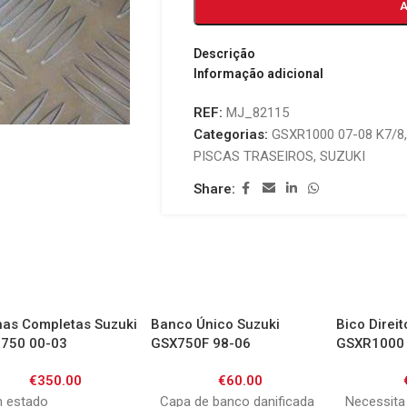
Descrição
Informação adicional
REF:
MJ_82115
Categorias:
GSXR1000 07-08 K7/8
,
PISCAS TRASEIROS
,
SUZUKI
Share:
has Completas Suzuki
Banco Único Suzuki
Bico Direit
750 00-03
GSX750F 98-06
GSXR1000 
€
350.00
€
60.00
 estado
Capa de banco danificada
Necessita 