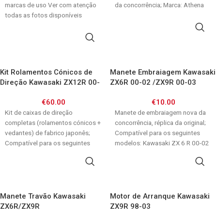
marcas de uso Ver com atenção
da concorrência; Marca: Athena
todas as fotos disponíveis
ADICIONAR
ADICIONAR
Kit Rolamentos Cónicos de
Manete Embraiagem Kawasaki
Direção Kawasaki ZX12R 00-
ZX6R 00-02 /ZX9R 00-03
01/ ZX6R 98-02/ ZX9R 00-03
/ZX12R 00-06
€
60.00
€
10.00
Kit de caixas de direção
Manete de embraiagem nova da
completas (rolamentos cónicos +
concorrência, réplica da original;
vedantes) de fabrico japonês;
Compatível para os seguintes
Compatível para os seguintes
modelos: Kawasaki ZX 6 R 00-02
modelos: ZX12R 00-01
ZX
ADICIONAR
ADICIONAR
Manete Travão Kawasaki
Motor de Arranque Kawasaki
ZX6R/ZX9R
ZX9R 98-03
GSF600/GSXR1000/SV650