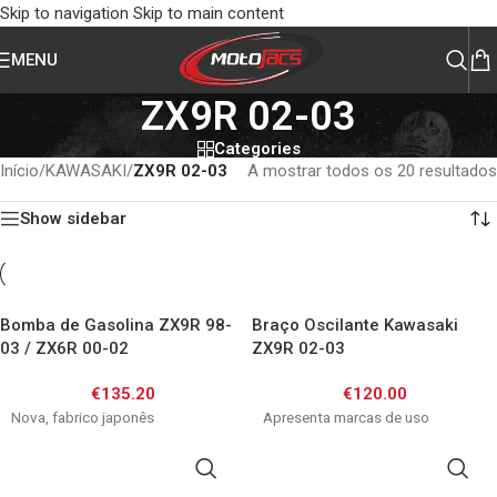
Skip to navigation
Skip to main content
MENU
ZX9R 02-03
Categories
Início
/
KAWASAKI
/
ZX9R 02-03
A mostrar todos os 20 resultados
Show sidebar
Bomba de Gasolina ZX9R 98-
Braço Oscilante Kawasaki
03 / ZX6R 00-02
ZX9R 02-03
€
135.20
€
120.00
Nova, fabrico japonês
Apresenta marcas de uso
ADICIONAR
ADICIONAR