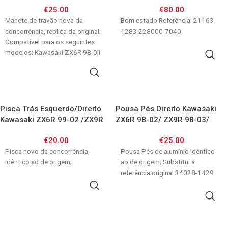
€
25.00
€
80.00
FJR1300/FZS1000/XJR1300
Manete de travão nova da
Bom estado Referência: 21163-
concorrência, réplica da original;
1283 228000-7040
Compatível para os seguintes
modelos: Kawasaki ZX6R 98-01
ADICIONAR
ZX9R 98-03 Suzuki
ADICIONAR
Pisca Trás Esquerdo/Direito
Pousa Pés Direito Kawasaki
Kawasaki ZX6R 99-02 /ZX9R
ZX6R 98-02/ ZX9R 98-03/
98-03
ZX12R 00-06/ Z1000 03-09/
€
20.00
€
25.00
Z750 04-12
Pisca novo da concorrência,
Pousa Pés de alumínio idêntico
idêntico ao de origem;
ao de origem; Substitui a
referência original 34028-1429
ADICIONAR
ADICIONAR