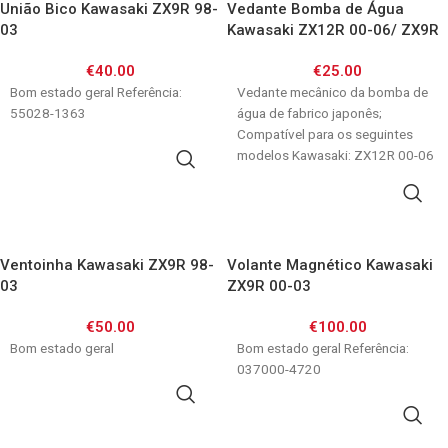
União Bico Kawasaki ZX9R 98-
Vedante Bomba de Água
03
Kawasaki ZX12R 00-06/ ZX9R
98-03/ ZX6R 95-99
€
40.00
€
25.00
Bom estado geral Referência:
Vedante mecânico da bomba de
55028-1363
água de fabrico japonês;
Compatível para os seguintes
modelos Kawasaki: ZX12R 00-06
ADICIONAR
ZX9R 98-03 ZX6R
ADICIONAR
Ventoinha Kawasaki ZX9R 98-
Volante Magnético Kawasaki
03
ZX9R 00-03
€
50.00
€
100.00
Bom estado geral
Bom estado geral Referência:
037000-4720
ADICIONAR
ADICIONAR