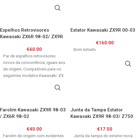
ADICIONAR
Espelhos Retrovisores
Estator Kawasaki ZX9R 00-03
Kawasaki ZX6R 98-02/ ZX9R
€
160.00
98-03
€
60.00
Bom estado
Par de espelhos retrovisores
novos da concorrência, iguais aos
ADICIONAR
de origem; Compatíveis para os
seguintes modelos Kawasaki: ZX
6 R
ADICIONAR
Farolim Kawasaki ZX9R 98-03
Junta da Tampa Estator
/ ZX6R 98-02
Kawasaki ZX9R 98-03/ Z750
04-14/ Z1000 03-09
€
40.00
€
17.50
Farolim de origem com evidentes
Junta da tampa do estator nova