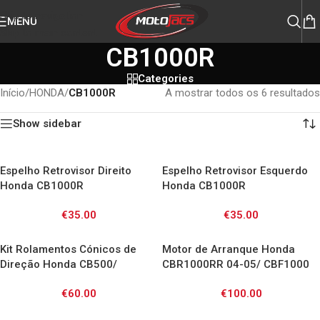
Skip to navigation
MENU
Skip to main content
CB1000R
Categories
Início
/
HONDA
/
CB1000R
A mostrar todos os 6 resultados
Show sidebar
Espelho Retrovisor Direito
Espelho Retrovisor Esquerdo
Honda CB1000R
Honda CB1000R
€
35.00
€
35.00
Kit Rolamentos Cónicos de
Motor de Arranque Honda
Direção Honda CB500/
CBR1000RR 04-05/ CBF1000
CB600F/ CB750/ CBR600 900
06-12/ CB1000R 09-13
€
60.00
€
100.00
1000 / 1100 XX/ NT650V/
ST1100/ VFR / VTR1000F/