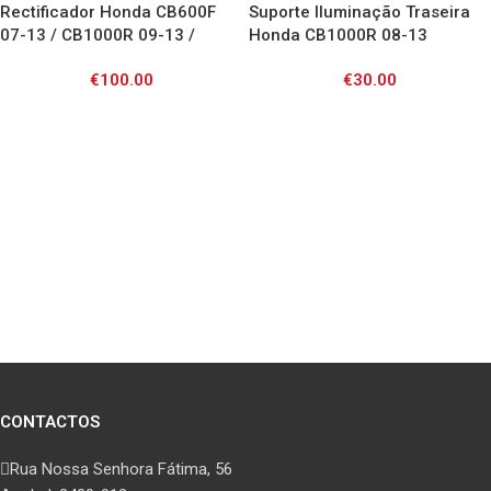
XL1000V
Rectificador Honda CB600F
Suporte Iluminação Traseira
07-13 / CB1000R 09-13 /
Honda CB1000R 08-13
CBR600F 11-12
€
100.00
€
30.00
CONTACTOS
Rua Nossa Senhora Fátima, 56