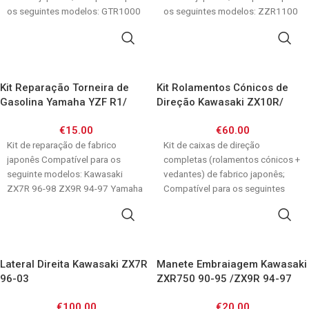
os seguintes modelos: GTR1000
os seguintes modelos: ZZR1100
86-03 ZX7R
90-01 ZZR1200
ADICIONAR
ADICIONAR
Kit Reparação Torneira de
Kit Rolamentos Cónicos de
Gasolina Yamaha YZF R1/
Direção Kawasaki ZX10R/
TDM850/ FZR/ FZS/ XVS/ XT
ZX6R/ ZX12R/ ZX7R/ ZXR750/
€
15.00
€
60.00
ZX9R/ ZZR1100,1200/
Kit de reparação de fabrico
Z750,1000 / ER6F
Kit de caixas de direção
japonês Compatível para os
completas (rolamentos cónicos +
seguinte modelos: Kawasaki
vedantes) de fabrico japonês;
ZX7R 96-98 ZX9R 94-97 Yamaha
Compatível para os seguintes
XVS125 Dragstar 00-04
modelos: ZX10R 04-18
ADICIONAR
ADICIONAR
Lateral Direita Kawasaki ZX7R
Manete Embraiagem Kawasaki
96-03
ZXR750 90-95 /ZX9R 94-97
/ZZR1100 90-99
€
100.00
€
20.00