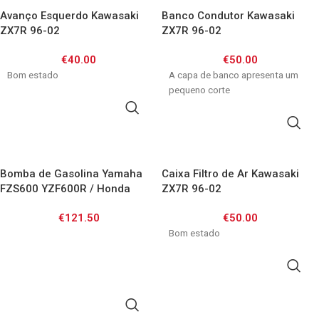
Avanço Esquerdo Kawasaki
Banco Condutor Kawasaki
ZX7R 96-02
ZX7R 96-02
€
40.00
€
50.00
Bom estado
A capa de banco apresenta um
pequeno corte
ADICIONAR
ADICIONAR
Bomba de Gasolina Yamaha
Caixa Filtro de Ar Kawasaki
FZS600 YZF600R / Honda
ZX7R 96-02
VFR750 VT600 / Kawasaki ZX6
€
121.50
€
50.00
ZX7 ZX9 ZXR750
Bom estado
ADICIONAR
ADICIONAR