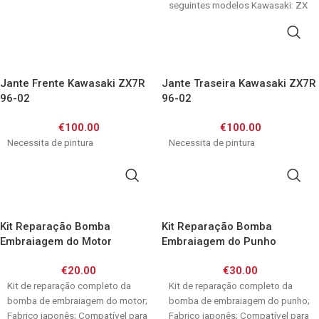
seguintes modelos Kawasaki: ZX
6 R 1995, 1996,
ADICIONAR
Jante Frente Kawasaki ZX7R
Jante Traseira Kawasaki ZX7R
96-02
96-02
€
100.00
€
100.00
Necessita de pintura
Necessita de pintura
ADICIONAR
ADICIONAR
Kit Reparação Bomba
Kit Reparação Bomba
Embraiagem do Motor
Embraiagem do Punho
Kawasaki ZX7R 96-01/ ZX9R
Kawasaki ZZR1100 90-01/
€
20.00
€
30.00
94-97/ ZXR750 91-95/
ZZR1200 02-05/ ZX7R 96-01 /
ZZR1100 90-01/ GTR1000 86-
Kit de reparação completo da
ZXR750 89-95/ ZX9R 94-97
Kit de reparação completo da
03
bomba de embraiagem do motor;
bomba de embraiagem do punho;
Fabrico japonês; Compatível para
Fabrico japonês; Compatível para