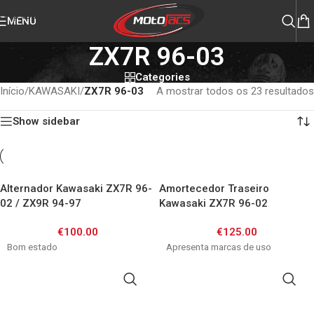
Skip to navigation
MENU
Skip to main content
ZX7R 96-03
Categories
Início
/
KAWASAKI
/
ZX7R 96-03
A mostrar todos os 23 resultados
Show sidebar
Alternador Kawasaki ZX7R 96-
Amortecedor Traseiro
02 / ZX9R 94-97
Kawasaki ZX7R 96-02
€
100.00
€
125.00
Bom estado
Apresenta marcas de uso
ADICIONAR
ADICIONAR