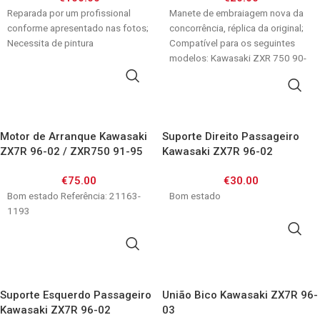
Reparada por um profissional
Manete de embraiagem nova da
conforme apresentado nas fotos;
concorrência, réplica da original;
Necessita de pintura
Compatível para os seguintes
modelos: Kawasaki ZXR 750 90-
95 ZX 9
ADICIONAR
ADICIONAR
Motor de Arranque Kawasaki
Suporte Direito Passageiro
ZX7R 96-02 / ZXR750 91-95
Kawasaki ZX7R 96-02
€
75.00
€
30.00
Bom estado Referência: 21163-
Bom estado
1193
ADICIONAR
ADICIONAR
Suporte Esquerdo Passageiro
União Bico Kawasaki ZX7R 96-
Kawasaki ZX7R 96-02
03