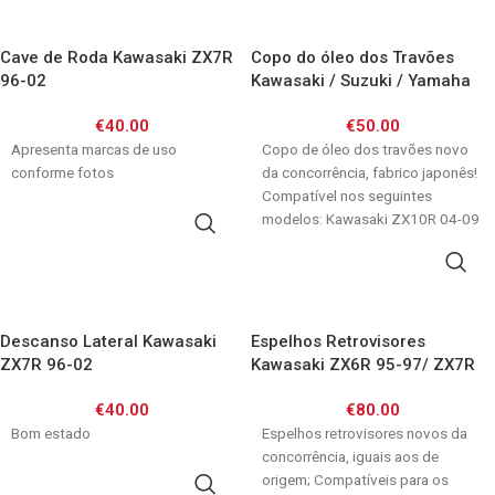
Cave de Roda Kawasaki ZX7R
Copo do óleo dos Travões
96-02
Kawasaki / Suzuki / Yamaha
€
40.00
€
50.00
Apresenta marcas de uso
Copo de óleo dos travões novo
conforme fotos
da concorrência, fabrico japonês!
Compatível nos seguintes
modelos: Kawasaki ZX10R 04-09
ADICIONAR
ZX6R 98-08 ZX7R
ADICIONAR
Descanso Lateral Kawasaki
Espelhos Retrovisores
ZX7R 96-02
Kawasaki ZX6R 95-97/ ZX7R
96-03/ ZXR750 89-95
€
40.00
€
80.00
Bom estado
Espelhos retrovisores novos da
concorrência, iguais aos de
origem; Compatíveis para os
ADICIONAR