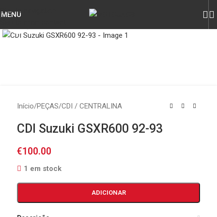
Skip to navigation
MENU
Skip to main content
Click to enlarge
Início
/
PEÇAS
/
CDI / CENTRALINA
CDI Suzuki GSXR600 92-93
€
100.00
1 em stock
ADICIONAR