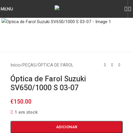
Skip to navigation
MENU
Skip to main content
Click to enlarge
Início
/
PEÇAS
/
ÓPTICA DE FAROL
Óptica de Farol Suzuki
SV650/1000 S 03-07
€
150.00
1 em stock
ADICIONAR