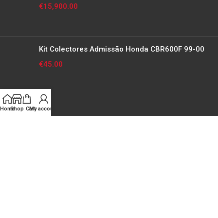
€
15,900.00
Kit Colectores Admissão Honda CBR600F 99-00
€
45.00
Home
Shop
Cart
My account
INFORMAÇÃO LEGAL
TERMOS E CONDIÇÕES
POLITICA DE PRIVACIDADE
TRIBUNAL ARBITRAL DE CONSUMO
PERGUNTAS FREQUENTES