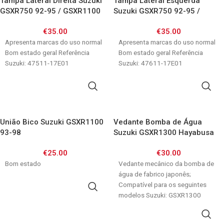
Tampa Lateral Direita Suzuki
Tampa Lateral Esquerda
GSXR750 92-95 / GSXR1100
Suzuki GSXR750 92-95 /
93-98
GSXR1100 93-98
€
35.00
€
35.00
Apresenta marcas do uso normal
Apresenta marcas do uso normal
Bom estado geral Referência
Bom estado geral Referência
Suzuki: 47511-17E01
Suzuki: 47611-17E01
ADICIONAR
ADICIONAR
União Bico Suzuki GSXR1100
Vedante Bomba de Água
93-98
Suzuki GSXR1300 Hayabusa
99-07/ GSXR1100 93-98/
€
25.00
€
30.00
GSXR600 97-00/ GSXR750 96-
Bom estado
99/ RF600/ RF900/ VS800
Vedante mecânico da bomba de
VZ800
água de fabrico japonês;
Compatível para os seguintes
ADICIONAR
modelos Suzuki: GSXR1300
Hayabusa 99-07 GSXR1100 W
ADICIONAR