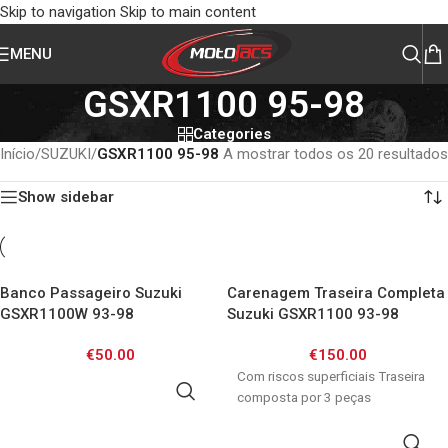
Skip to navigation
Skip to main content
MENU
GSXR1100 95-98
Categories
Início
/
SUZUKI
/
GSXR1100 95-98
A mostrar todos os 20 resultados
Show sidebar
Banco Passageiro Suzuki
Carenagem Traseira Completa
GSXR1100W 93-98
Suzuki GSXR1100 93-98
€
50.00
€
150.00
Com riscos superficiais Traseira
ADICIONAR
composta por 3 peças
ADICIONAR