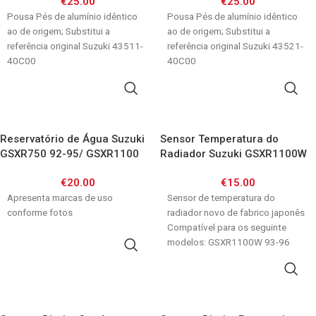
€
25.00
€
25.00
GSF1200 96-06/ GSF400 91-93
GSF1200 96-06/ GSF400 91-93
Bandit
Pousa Pés de alumínio idêntico
Bandit
Pousa Pés de alumínio idêntico
ao de origem; Substitui a
ao de origem; Substitui a
referência original Suzuki 43511-
referência original Suzuki 43521-
40C00
40C00
ADICIONAR
ADICIONAR
Reservatório de Água Suzuki
Sensor Temperatura do
GSXR750 92-95/ GSXR1100
Radiador Suzuki GSXR1100W
92-98
93-96/ GSXR750W 92-95/
€
20.00
€
15.00
GSXR600 92-93/ RF600 93-97/
Apresenta marcas de uso
RF900 94-98/ VS600 Intruder
Sensor de temperatura do
conforme fotos
95-98/ VS800 Intruder 92-95
radiador novo de fabrico japonês
Compatível para os seguinte
modelos: GSXR1100W 93-96
ADICIONAR
GSXR750W 92-95 GSXR600 92-
ADICIONAR
93