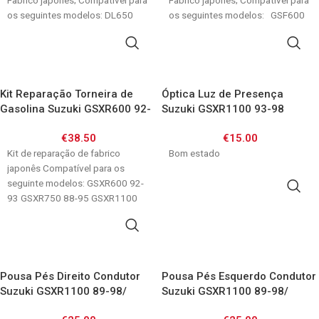
Fabrico japonês; Compatível para
Fabrico japonês; Compatível para
os seguintes modelos: DL650
os seguintes modelos: GSF600
Vstrom 04-06
Bandit
ADICIONAR
ADICIONAR
Kit Reparação Torneira de
Óptica Luz de Presença
Gasolina Suzuki GSXR600 92-
Suzuki GSXR1100 93-98
93/ GSXR750 88-95/
€
38.50
€
15.00
GSXR1100 89-98
Kit de reparação de fabrico
Bom estado
japonês Compatível para os
seguinte modelos: GSXR600 92-
ADICIONAR
93 GSXR750 88-95 GSXR1100
89-98
ADICIONAR
Pousa Pés Direito Condutor
Pousa Pés Esquerdo Condutor
Suzuki GSXR1100 89-98/
Suzuki GSXR1100 89-98/
RF600 93-96/ GSF600 95-04/
RF600 93-96/ GSF600 95-04/