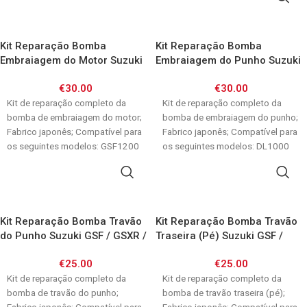
Kit Reparação Bomba
Kit Reparação Bomba
Embraiagem do Motor Suzuki
Embraiagem do Punho Suzuki
GSF1200 96-00 / GSXR1100
DL1000/GSF650/ GSF1200/
€
30.00
€
30.00
89-97/ RF900 94-97 /
GSX1200/ Hayabusa/ GSXR/
GSXR1300 02-07 Hayabusa
Kit de reparação completo da
RF900/ SV1000/ TL1000R/ VS
Kit de reparação completo da
bomba de embraiagem do motor;
Intruder/ GSX1100F 88-96
bomba de embraiagem do punho;
Fabrico japonês; Compatível para
Fabrico japonês; Compatível para
os seguintes modelos: GSF1200
os seguintes modelos: DL1000
Bandit 96-00
02-10 GSF650
ADICIONAR
ADICIONAR
Kit Reparação Bomba Travão
Kit Reparação Bomba Travão
do Punho Suzuki GSF / GSXR /
Traseira (Pé) Suzuki GSF /
RF900 / SV / TL1000R / GSR
GSXR / RF/ GSX/ GS500 /
€
25.00
€
25.00
SV650 / TL1000R
Kit de reparação completo da
Kit de reparação completo da
bomba de travão do punho;
bomba de travão traseira (pé);