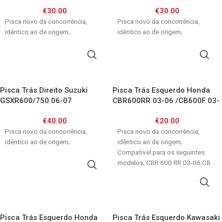
GSF600/1200 00-05
GSXR1000 03-04
€
30.00
€
30.00
Pisca novo da concorrência,
Pisca novo da concorrência,
idêntico ao de origem;
idêntico ao de origem;
ADICIONAR
ADICIONAR
Pisca Trás Direito Suzuki
Pisca Trás Esquerdo Honda
GSXR600/750 06-07
CBR600RR 03-06 /CB600F 03-
GSXR1000 05-06
04 /CBR1100XX
€
40.00
€
20.00
Pisca novo da concorrência,
Pisca novo da concorrência,
idêntico ao de origem;
idêntico ao de origem;
Compatível para os seguintes
modelos; CBR 600 RR 03-06 CB
ADICIONAR
600 F
ADICIONAR
Pisca Trás Esquerdo Honda
Pisca Trás Esquerdo Kawasaki