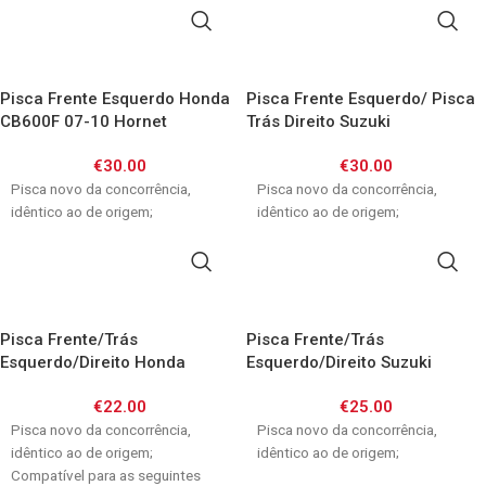
ADICIONAR
ADICIONAR
Pisca Frente Esquerdo Honda
Pisca Frente Esquerdo/ Pisca
CB600F 07-10 Hornet
Trás Direito Suzuki
GSXR600/750 04-05/
€
30.00
€
30.00
GSXR1000 03-04
Pisca novo da concorrência,
Pisca novo da concorrência,
idêntico ao de origem;
idêntico ao de origem;
ADICIONAR
ADICIONAR
Pisca Frente/Trás
Pisca Frente/Trás
Esquerdo/Direito Honda
Esquerdo/Direito Suzuki
CB250/ CB500/ NX650 /
GSX750F 89-97/ RF900/
€
22.00
€
25.00
XRV750/ XL600V Transalp
GSXR1100 89-93
Pisca novo da concorrência,
Pisca novo da concorrência,
idêntico ao de origem;
idêntico ao de origem;
Compatível para as seguintes