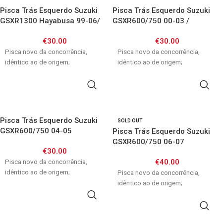
Pisca Trás Esquerdo Suzuki
Pisca Trás Esquerdo Suzuki
GSXR1300 Hayabusa 99-06/
GSXR600/750 00-03 /
GSX750F 89-06/ GSXR 600 750
GSF600/1200 00-05
€
30.00
€
30.00
Srad / TL1000S / TL1000R
Pisca novo da concorrência,
Pisca novo da concorrência,
idêntico ao de origem;
idêntico ao de origem;
ADICIONAR
ADICIONAR
Pisca Trás Esquerdo Suzuki
SOLD OUT
GSXR600/750 04-05
Pisca Trás Esquerdo Suzuki
/GSXR1000 03-04
GSXR600/750 06-07
€
30.00
GSXR1000 05-06
Pisca novo da concorrência,
€
40.00
idêntico ao de origem;
Pisca novo da concorrência,
idêntico ao de origem;
ADICIONAR
LER MAIS