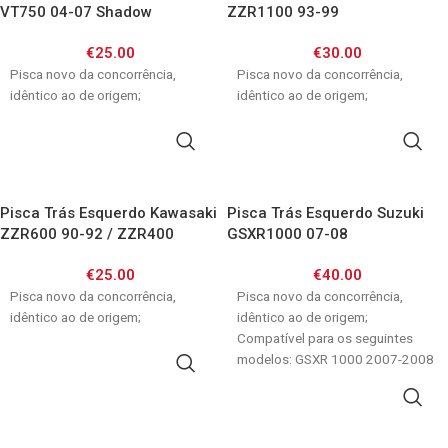
VT750 04-07 Shadow
ZZR1100 93-99
€
25.00
€
30.00
Pisca novo da concorrência,
Pisca novo da concorrência,
idêntico ao de origem;
idêntico ao de origem;
ADICIONAR
ADICIONAR
Pisca Trás Esquerdo Kawasaki
Pisca Trás Esquerdo Suzuki
ZZR600 90-92 / ZZR400
GSXR1000 07-08
GSXR600/750 08-09
€
25.00
€
40.00
Pisca novo da concorrência,
Pisca novo da concorrência,
idêntico ao de origem;
idêntico ao de origem;
Compatível para os seguintes
modelos: GSXR 1000 2007-2008
ADICIONAR
GSXR 600 / 750
ADICIONAR