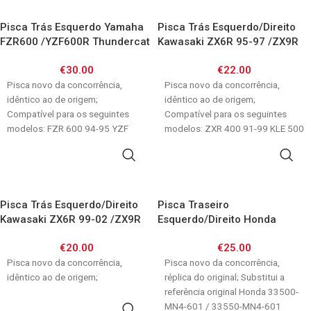
Pisca Trás Esquerdo Yamaha
Pisca Trás Esquerdo/Direito
FZR600 /YZF600R Thundercat
Kawasaki ZX6R 95-97 /ZX9R
/YZF1000R Thunderace
94-97 /KLE 500 /ZXR750
€
30.00
€
22.00
Pisca novo da concorrência,
Pisca novo da concorrência,
idêntico ao de origem;
idêntico ao de origem;
Compatível para os seguintes
Compatível para os seguintes
modelos: FZR 600 94-95 YZF
modelos: ZXR 400 91-99 KLE 500
750 R 93-97
ZX6R 95-97
ADICIONAR
ADICIONAR
Pisca Trás Esquerdo/Direito
Pisca Traseiro
Kawasaki ZX6R 99-02 /ZX9R
Esquerdo/Direito Honda
98-03
CBR600F 87-90
€
20.00
€
25.00
Pisca novo da concorrência,
Pisca novo da concorrência,
idêntico ao de origem;
réplica do original; Substitui a
referência original Honda 33500-
MN4-601 / 33550-MN4-601
ADICIONAR