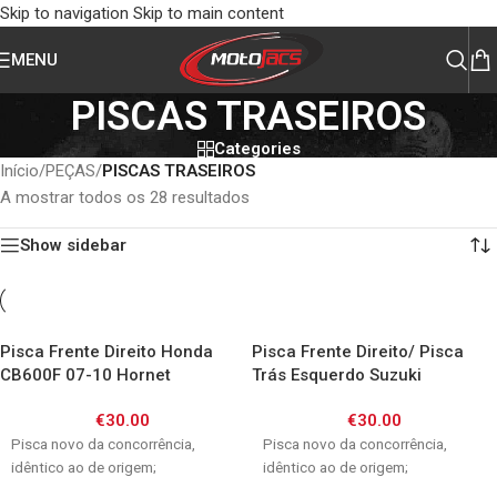
Skip to navigation
Skip to main content
MENU
PISCAS TRASEIROS
Categories
Início
/
PEÇAS
/
PISCAS TRASEIROS
A mostrar todos os 28 resultados
Show sidebar
Pisca Frente Direito Honda
Pisca Frente Direito/ Pisca
CB600F 07-10 Hornet
Trás Esquerdo Suzuki
GSXR600/750 04-05
€
30.00
€
30.00
/GSXR1000 03-04
Pisca novo da concorrência,
Pisca novo da concorrência,
idêntico ao de origem;
idêntico ao de origem;