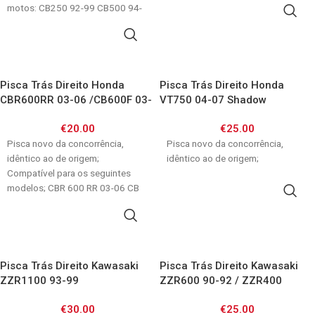
motos: CB250 92-99 CB500 94-
ADICIONAR
99 XL600V Transalp 87-96
ADICIONAR
Pisca Trás Direito Honda
Pisca Trás Direito Honda
CBR600RR 03-06 /CB600F 03-
VT750 04-07 Shadow
04 /CBR1100XX
€
20.00
€
25.00
Pisca novo da concorrência,
Pisca novo da concorrência,
idêntico ao de origem;
idêntico ao de origem;
Compatível para os seguintes
modelos; CBR 600 RR 03-06 CB
ADICIONAR
600 F
ADICIONAR
Pisca Trás Direito Kawasaki
Pisca Trás Direito Kawasaki
ZZR1100 93-99
ZZR600 90-92 / ZZR400
€
30.00
€
25.00