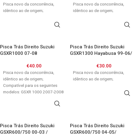
Pisca novo da concorrência,
Pisca novo da concorrência,
idêntico ao de origem;
idêntico ao de origem;
ADICIONAR
ADICIONAR
Pisca Trás Direito Suzuki
Pisca Trás Direito Suzuki
GSXR1000 07-08
GSXR1300 Hayabusa 99-06/
GSXR600/750 08-09
GSX750F 89-06/ GSXR 600 750
€
40.00
€
30.00
Srad / TL1000S / TL1000R
Pisca novo da concorrência,
Pisca novo da concorrência,
idêntico ao de origem;
idêntico ao de origem;
Compatível para os seguintes
modelos: GSXR 1000 2007-2008
ADICIONAR
GSXR 600 / 750
ADICIONAR
Pisca Trás Direito Suzuki
Pisca Trás Direito Suzuki
GSXR600/750 00-03 /
GSXR600/750 04-05/