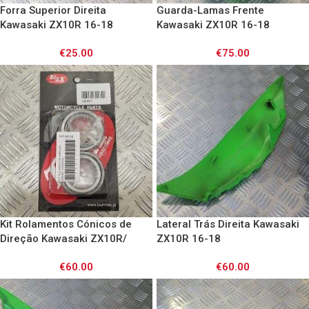
Forra Superior Direita
Guarda-Lamas Frente
Kawasaki ZX10R 16-18
Kawasaki ZX10R 16-18
€
25.00
€
75.00
Kit Rolamentos Cónicos de
Lateral Trás Direita Kawasaki
Direção Kawasaki ZX10R/
ZX10R 16-18
ZX6R/ ZX12R/ ZX7R/ ZXR750/
€
60.00
€
60.00
ZX9R/ ZZR1100,1200/
Z750,1000 / ER6F