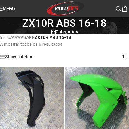
Skip to navigation
MENU
Skip to main content
ZX10R ABS 16-18
Categories
Início
/
KAWASAKI
/
ZX10R ABS 16-18
A mostrar todos os 6 resultados
Show sidebar