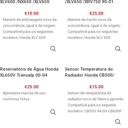
XLV600 /NX650 /XLV650
/XLV650 /XRV750 90-01
/XRV750
€
10.00
€
25.00
Manete de embraiagem nova da
Manete de travão nova da
concorrência, igual à de origem;
concorrência, igual à de origem;
Compatível para os seguintes
Compatível para os seguintes
modelos: Honda XLV 600
modelos: Honda XLV 600
TRANSALP 91-96
TRANSALP 94-99
ADICIONAR
ADICIONAR
Reservatório de Água Honda
Sensor Temperatura do
XL650V Transalp 00-04
Radiador Honda CB500/
CB600F/ CBR600F/
€
25.00
€
15.00
CBR900RR/ CBR1000F/
Apresenta marcas de uso
NX250/ ST1100/ VFR750/
Sensor de temperatura do
conforme fotos
VT600/ VTR1000F/ XL600V/
radiador novo de fabrico japonês
XL650V/ XL1000V/ XRV650/
Compatível para os seguinte
XRV750
modelos: CB500 94-03 CB600F
ADICIONAR
Hornet 98-02 CBR600F
ADICIONAR