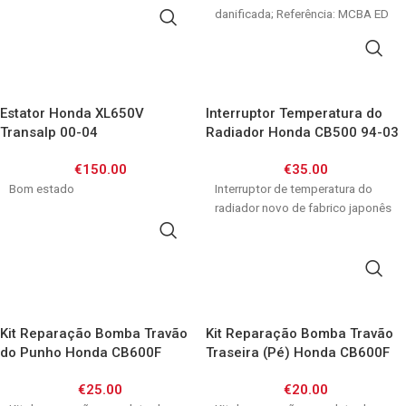
danificada; Referência: MCBA ED
ADICIONAR
N81L
ADICIONAR
Estator Honda XL650V
Interruptor Temperatura do
Transalp 00-04
Radiador Honda CB500 94-03
/ CB600F Hornet 98-06 /
€
150.00
€
35.00
CBF600 04-07/ CBR600F 87-
Bom estado
05/ CBR900RR 92-01/
Interruptor de temperatura do
CBR1000F 93-99/ CBR1100XX
radiador novo de fabrico japonês
97-00 / ST1100 90-01/ VFR750
ADICIONAR
86-97/ VFR800 98-10/ VT600
Shadow/ VTR1000F / VTR SP/
ADICIONAR
XRV750 96-03/ XL600V 97-00/
XL650V 00-07/ XL1000V 00-06
Kit Reparação Bomba Travão
Kit Reparação Bomba Travão
do Punho Honda CB600F
Traseira (Pé) Honda CB600F
Hornet 00-10 / CB750 Seven
Hornet / CBF600/1000 /
€
25.00
€
20.00
Fifty 92-03/ CBR600F 91-98/
CBR600F / CBR600RR /