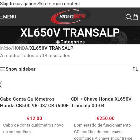
Skip to navigation
Skip to main content
MENU
XL650V TRANSALP
Categories
Início
/
HONDA
/
XL650V TRANSALP
A mostrar todos os 14 resultados
Show sidebar
Cabo Conta Quilómetros
CDI + Chave Honda XL650V
Honda CB500 98-03/ CBR600F
Transalp 00-04
87-94/ CBR900RR 92-93/
€
12.00
€
250.00
XL600V 97-00 Transalp /
XL650V 00-07 Transalp
Cabo de conta quilómetros novo
Bom estado de funcionamento
da concorrência;
CDI codificado com chave
codificada A chave encontra-se