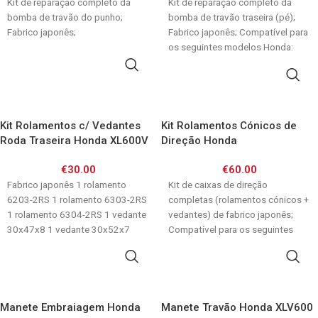
CBR1000F 89-92/ VFR750F 88-
Kit de reparação completo da
CBR1000RR / Transalp /
Kit de reparação completo da
97/ XL600V Transalp 97-00/
bomba de travão do punho;
XRV750 / VTR
bomba de travão traseira (pé);
XL650V Transalp 00-06/
Fabrico japonês;
Fabrico japonês; Compatível para
XRV750 90-03
os seguintes modelos Honda:
CB600F Hornet
ADICIONAR
ADICIONAR
Kit Rolamentos c/ Vedantes
Kit Rolamentos Cónicos de
Roda Traseira Honda XL600V
Direção Honda
97-00/ XL650V 00-07/ XL700V
XRV650/XRV750 90-03 /
€
30.00
€
60.00
08-13 Transalp
XR600/400/250 / XL600V
Fabrico japonês 1 rolamento
XL650V XL700V Transalp /
Kit de caixas de direção
6203-2RS 1 rolamento 6303-2RS
SLR650/ NX650 NX250
completas (rolamentos cónicos +
1 rolamento 6304-2RS 1 vedante
Dominator
vedantes) de fabrico japonês;
30x47x8 1 vedante 30x52x7
Compatível para os seguintes
modelos: XRV650 88-90
ADICIONAR
ADICIONAR
Manete Embraiagem Honda
Manete Travão Honda XLV600