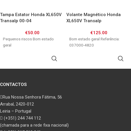
Tampa Estator Honda XL650V
Volante Magnético Honda
Transalp 00-04
XL650V Transalp
€
50.00
€
125.00
Pequenos riscos Bom estado
Bom estado geral Referência:
geral
037000-4820
ADICIONAR
ADICIONAR
CONTACTOS
Rua Nossa Senhora Fátima, 56
Arrabal, 2420-012
Leiria – Portugal
(+351) 244 744 112
(chamada para a rede fixa nacional)