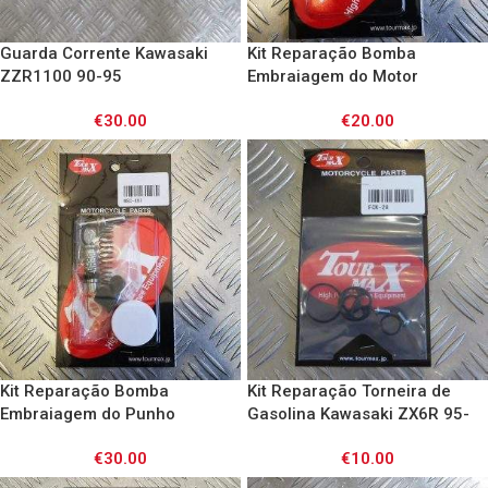
Guarda Corrente Kawasaki
Kit Reparação Bomba
ZZR1100 90-95
Embraiagem do Motor
Kawasaki ZX7R 96-01/ ZX9R
€
30.00
€
20.00
94-97/ ZXR750 91-95/
ZZR1100 90-01/ GTR1000 86-
03
Kit Reparação Bomba
Kit Reparação Torneira de
Embraiagem do Punho
Gasolina Kawasaki ZX6R 95-
Kawasaki ZZR1100 90-01/
97/ ZXR750 91-95/ ZZR600
€
30.00
€
10.00
ZZR1200 02-05/ ZX7R 96-01 /
93-05/ ZZR1100 90-01
ZXR750 89-95/ ZX9R 94-97