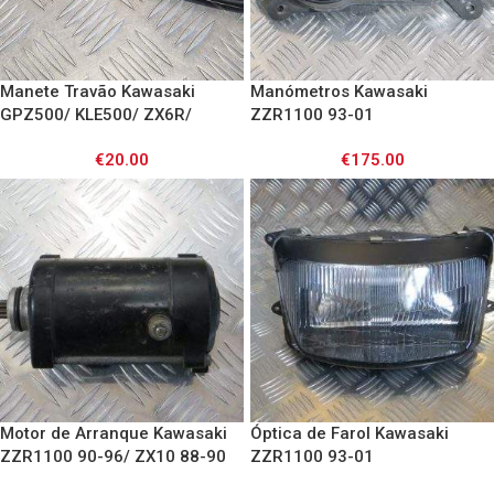
Manete Travão Kawasaki
Manómetros Kawasaki
GPZ500/ KLE500/ ZX6R/
ZZR1100 93-01
ZX9R/ GTR1000/ ZXR750/
€
20.00
€
175.00
ZZR1100/ ZZR600
Motor de Arranque Kawasaki
Óptica de Farol Kawasaki
ZZR1100 90-96/ ZX10 88-90
ZZR1100 93-01