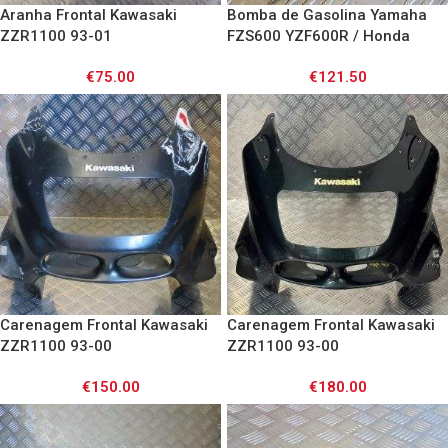
Aranha Frontal Kawasaki
Bomba de Gasolina Yamaha
ZZR1100 93-01
FZS600 YZF600R / Honda
VFR750 VT600 / Kawasaki ZX6
€
75.00
€
121.50
ZX7 ZX9 ZXR750
Carenagem Frontal Kawasaki
Carenagem Frontal Kawasaki
ZZR1100 93-00
ZZR1100 93-00
€
150.00
€
180.00