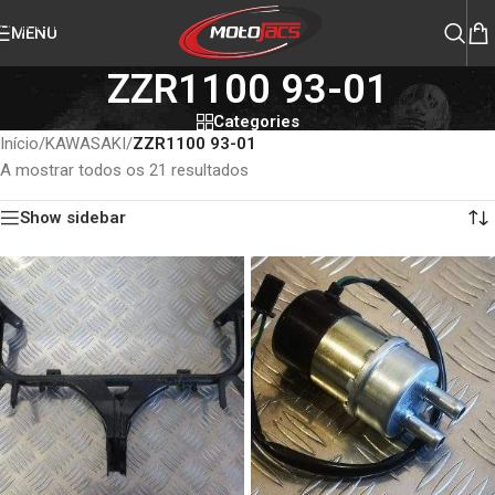
Skip to navigation
MENU
Skip to main content
ZZR1100 93-01
Categories
Início
/
KAWASAKI
/
ZZR1100 93-01
A mostrar todos os 21 resultados
Show sidebar