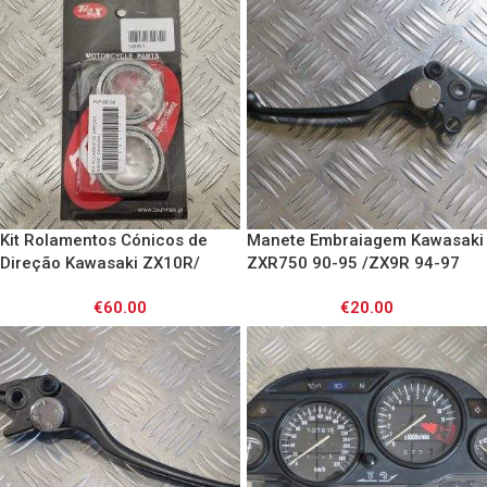
Kit Rolamentos Cónicos de
Manete Embraiagem Kawasaki
Direção Kawasaki ZX10R/
ZXR750 90-95 /ZX9R 94-97
ZX6R/ ZX12R/ ZX7R/ ZXR750/
/ZZR1100 90-99
€
60.00
€
20.00
ZX9R/ ZZR1100,1200/
Z750,1000 / ER6F