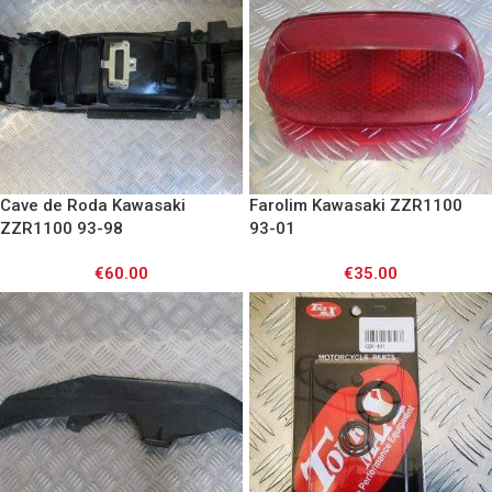
Cave de Roda Kawasaki
Farolim Kawasaki ZZR1100
ZZR1100 93-98
93-01
€
60.00
€
35.00