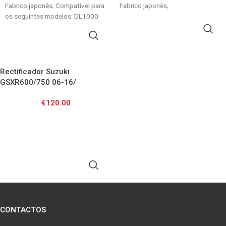
Fabrico japonês; Compatível para
SV650 03-09/ SV1000 03-07
Fabrico japonês;
os seguintes modelos: DL1000
02-10 GSF650
ADICIONAR
ADICIONAR
Rectificador Suzuki
GSXR600/750 06-16/
GSXR1000 05-16/ DL650 08-
€
120.00
11/ GSF650 07-12 Bandit /
VL1500 05-09
ADICIONAR
CONTACTOS