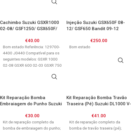
ADICIONAR
Cachimbo Suzuki GSXR1000
Injeção Suzuki GSX650F 08-
02-08/ GSF1250/ GSX650F/
12/ GSF650 Bandit 09-12
VZR1800/AN650
€
40.00
€
250.00
Bom estado Referência: 129700-
Bom estado
4400 J0440 Compatível para os
seguintes modelos: GSXR 1000
ADICIONAR
02-08 GSXR 600 02-03 GSXR 750
03-05 GSF1250
ADICIONAR
Kit Reparação Bomba
Kit Reparação Bomba Travão
Embraiagem do Punho Suzuki
Traseira (Pé) Suzuki DL1000 V-
DL1000/GSF650/ GSF1200/
strom 02-10/ DL650 04-12/
€
30.00
€
41.00
GSX1200/ Hayabusa/ GSXR/
GSF1250 07-11/ GSF650 06-
RF900/ SV1000/ TL1000R/ VS
Kit de reparação completo da
10/ GSR600 06-10/ GSX650F
Kit de reparação completo da
Intruder/ GSX1100F 88-96
bomba de embraiagem do punho;
08-12/ GSXR1000 03-08/
bomba de travão traseira (pé);