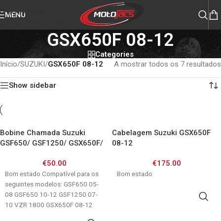
Skip to navigation
MENU
Skip to main content
GSX650F 08-12
Categories
Início
/
SUZUKI
/
GSX650F 08-12
A mostrar todos os 7 resultados
Show sidebar
Bobine Chamada Suzuki
Cabelagem Suzuki GSX650F
GSF650/ GSF1250/ GSX650F/
08-12
VZR1800
€
50.00
€
175.00
Bom estado Compatível para os
Bom estado
seguintes modelos: GSF650 05-
08 GSF650 10-12 GSF1250 07-
ADICIONAR
10 VZR 1800 GSX650F 08-12