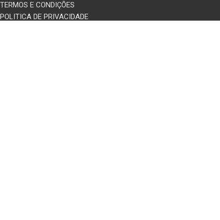
TERMOS E CONDIÇÕES
POLITICA DE PRIVACIDADE
TRIBUNAL ARBITRAL DE CONSUMO
PERGUNTAS FREQUENTES
Desenvolvido por
WOY
- Marketing Digital, Desenvolvimento WEB,
APP & Software a Medida
Home
Shop
Cart
Start typing to see products you are looking for.
My account