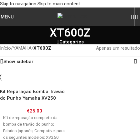
Skip to navigation
Skip to main content
MENU
XT600Z
Categories
Início
/
YAMAHA
/
XT600Z
Apenas um resultado
Show sidebar
Kit Reparação Bomba Travão
do Punho Yamaha XV250
Virago / XT600 / XVS125
€
25.00
Dragstar
Kit de reparação completo da
bomba de travão do punho;
Fabrico japonês; Compatível para
os seguintes modelos: XV250