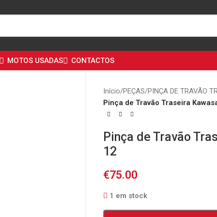
MOTOS USADAS
CONTACTOS
Início
/
PEÇAS
/
PINÇA DE TRAVÃO T
Pinça de Travão Traseira Kawas
Pinça de Travão Tra
12
€
75.00
1 em stock