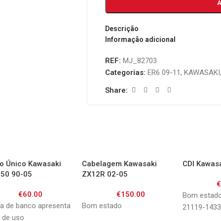
Descrição
Informação adicional
REF:
MJ_82703
Categorias:
ER6 09-11
,
KAWASAKI
Share:
o Único Kawasaki
Cabelagem Kawasaki
CDI Kawas
50 90-05
ZX12R 02-05
€
60.00
€
150.00
Bom estado
a de banco apresenta
Bom estado
21119-1433
s de uso