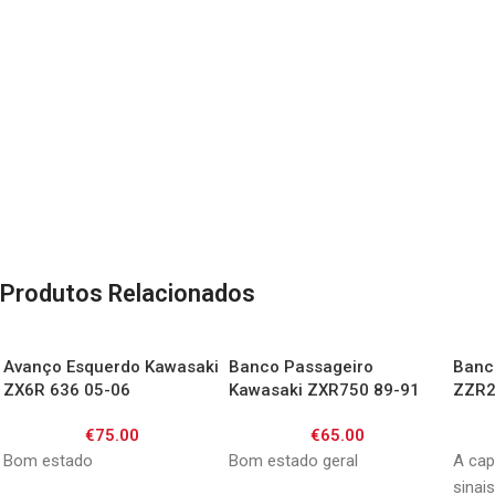
Produtos Relacionados
Avanço Esquerdo Kawasaki
Banco Passageiro
Banc
ZX6R 636 05-06
Kawasaki ZXR750 89-91
ZZR2
Stinger
€
75.00
€
65.00
Bom estado
Bom estado geral
A cap
sinai