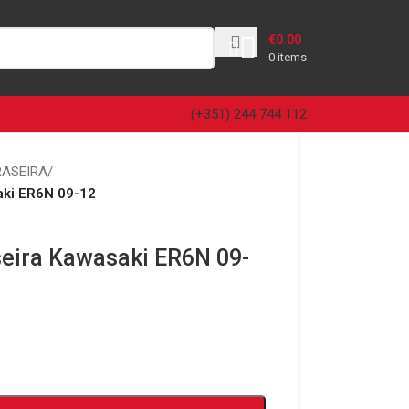
€
0.00
0
items
(+351) 244 744 112
RASEIRA
/
aki ER6N 09-12
seira Kawasaki ER6N 09-