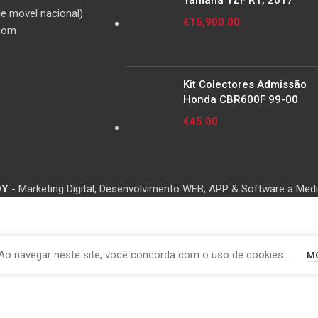
Yamaha YZF R1, 2017
e movel nacional)
€
15,900.00
com
Kit Colectores Admissão
Honda CBR600F 99-00
€
45.00
OY
- Marketing Digital, Desenvolvimento WEB, APP & Software a Med
Ao navegar neste site, você concorda com o uso de cookies.
MO