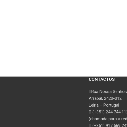
CONTACTOS
Rua Nossa Senhora
Arrabal, 2420-012
Leiria – Portugal
(+351) 244 744 11
(chamada para a rede
(+351) 917 569 24