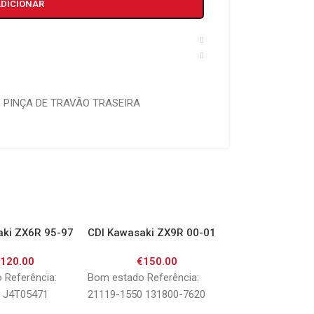
ADICIONAR
,
PINÇA DE TRAVÃO TRASEIRA
aki ZX6R 95-97
CDI Kawasaki ZX9R 00-01
CDI Kawasaki Z
05
€
120.00
€
150.00
€
125.
 Referência:
Bom estado Referência:
Bom estado Refer
 J4T05471
21119-1550 131800-7620
21119-1229 1318