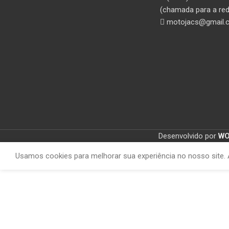
(chamada para a red
motojacs@gmail.
Desenvolvido por
W
Usamos cookies para melhorar sua experiência no nosso site. 