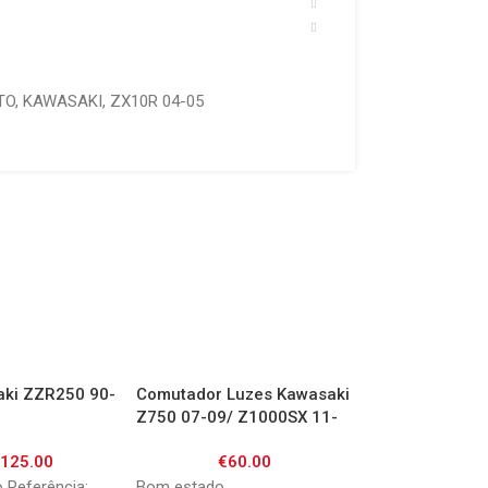
TO
,
KAWASAKI
,
ZX10R 04-05
aki ZZR250 90-
Comutador Luzes Kawasaki
Escape Kawasak
Z750 07-09/ Z1000SX 11-
12
13/ ER6 06-08
€
125.00
€
60.00
€
220.
 Referência:
Bom estado
Apresenta algum