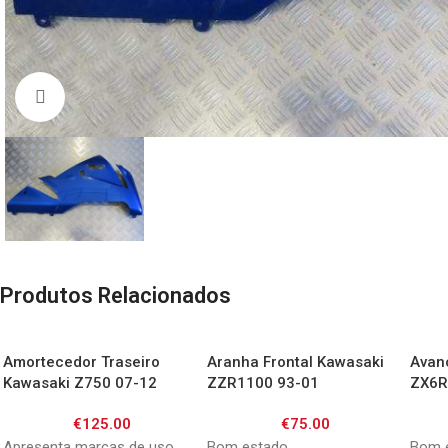
Click to enlarge
Produtos Relacionados
Amortecedor Traseiro
Aranha Frontal Kawasaki
Avan
Kawasaki Z750 07-12
ZZR1100 93-01
ZX6R
€
125.00
€
75.00
Apresenta marcas de uso
Bom estado
Bom 