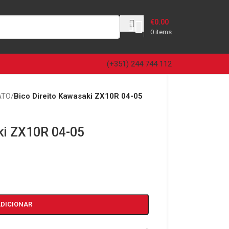
€
0.00
0
items
(+351) 244 744 112
ATO
/
Bico Direito Kawasaki ZX10R 04-05
ki ZX10R 04-05
ADICIONAR