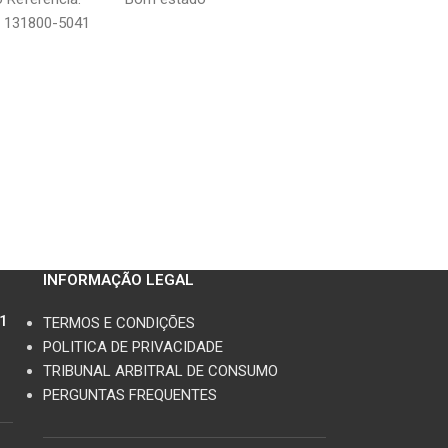
 131800-5041
de uso conforme 
Escape de orige
referência KHI K
estado geral
INFORMAÇÃO LEGAL
11
TERMOS E CONDIÇÕES
POLITICA DE PRIVACIDADE
TRIBUNAL ARBITRAL DE CONSUMO
PERGUNTAS FREQUENTES