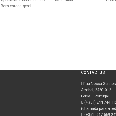
Bom estado geral
CONTACTOS
Rua Nossa Senhora
Arrabal, 2420-012
Leiria – Portugal
(+351) 244 744 11
(chamada para a rede
(+351) 917 569 24