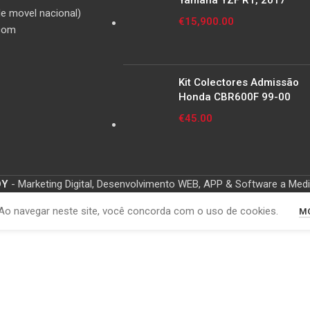
Yamaha YZF R1, 2017
e movel nacional)
€
15,900.00
com
Kit Colectores Admissão
Honda CBR600F 99-00
€
45.00
OY
- Marketing Digital, Desenvolvimento WEB, APP & Software a Med
Ao navegar neste site, você concorda com o uso de cookies.
MO