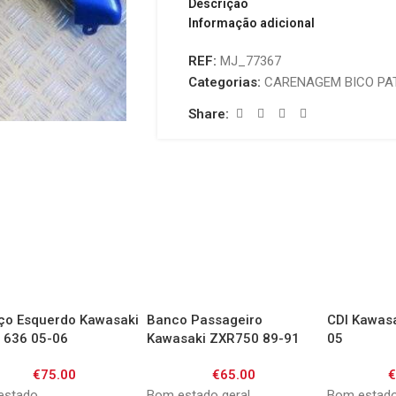
Descrição
Informação adicional
REF:
MJ_77367
Categorias:
CARENAGEM BICO PA
Share:
ço Esquerdo Kawasaki
Banco Passageiro
CDI Kawas
 636 05-06
Kawasaki ZXR750 89-91
05
Stinger
€
75.00
€
65.00
estado
Bom estado geral
Bom estado