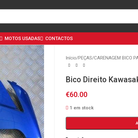
MOTOS USADAS
CONTACTOS
Início
/
PEÇAS
/
CARENAGEM BICO P
Bico Direito Kawasa
€
60.00
1 em stock