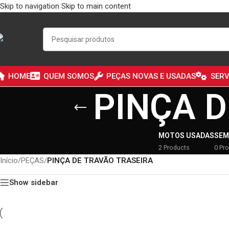
Skip to navigation
Skip to main content
HOME
QUEM SOMOS
PEÇAS NOVAS E USADAS
SERV
PINÇA D
MOTOS USADAS
SEM
2 Products
0 Pr
Início
/
PEÇAS
/
PINÇA DE TRAVÃO TRASEIRA
Show sidebar