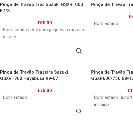
Pinça de Travão Trás Suzuki GSXR1000
Pinça de Travão Tr
K7/8
€
€
50.00
Bom estado
Bom estado geral com pequenas marcas
de uso
ADI
ADICIONAR
Pinça de Travão Traseira Suzuki
Pinça de Travão Tra
GSXR1300 Hayabusa 99-07
GSXR600/750 08-1
€
75.00
€
1
Bom estado
Bom estado Suporte
incluído
ADICIONAR
ADI