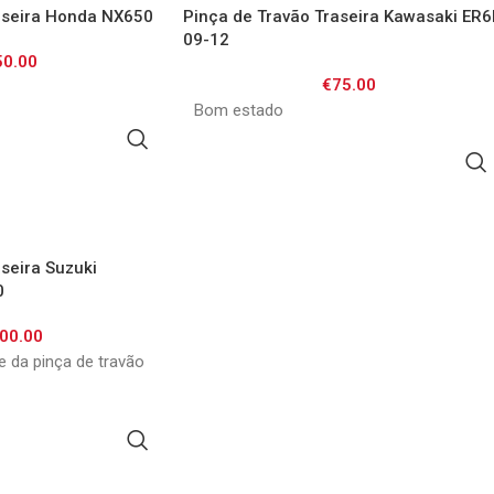
aseira Honda NX650
Pinça de Travão Traseira Kawasaki ER
09-12
50.00
€
75.00
Bom estado
CIONAR
ADICIONAR
seira Suzuki
0
00.00
 da pinça de travão
CIONAR