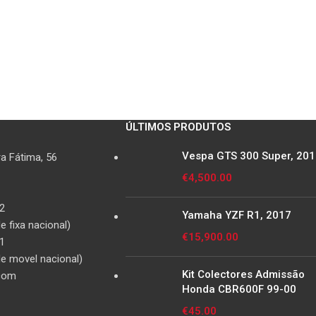
ÚLTIMOS PRODUTOS
Vespa GTS 300 Super, 20
a Fátima, 56
€
4,500.00
2
Yamaha YZF R1, 2017
 fixa nacional)
€
15,900.00
1
e movel nacional)
Kit Colectores Admissão
com
Honda CBR600F 99-00
€
45.00