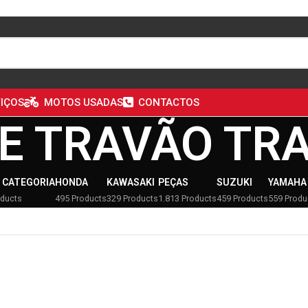
IÇOS
MOTOS USADAS
CONTACTOS
E TRAVÃO TR
 CATEGORIA
HONDA
KAWASAKI
PEÇAS
SUZUKI
YAMAHA
oducts
495 Products
329 Products
1.813 Products
459 Products
559 Produ