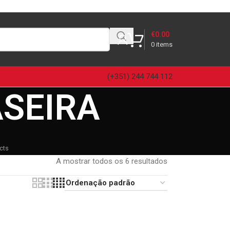
€
0.00
0
items
(+351) 244 744 112
ASEIRA
cts
A mostrar todos os 6 resultados