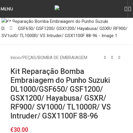
Skip to navigation
MENU
Skip to main content
Click to enlarge
Início
/
PEÇAS
/
BOMBA DE EMBRAIAGEM
Kit Reparação Bomba
Embraiagem do Punho Suzuki
DL1000/GSF650/ GSF1200/
GSX1200/ Hayabusa/ GSXR/
RF900/ SV1000/ TL1000R/ VS
Intruder/ GSX1100F 88-96
€
30.00