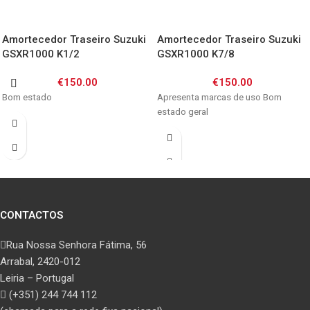
Amortecedor Traseiro Suzuki
Amortecedor Traseiro Suzuki
GSXR1000 K1/2
GSXR1000 K7/8
€
150.00
€
150.00
Bom estado
Apresenta marcas de uso Bom
estado geral
CONTACTOS
Rua Nossa Senhora Fátima, 56
Arrabal, 2420-012
Leiria – Portugal
(+351) 244 744 112