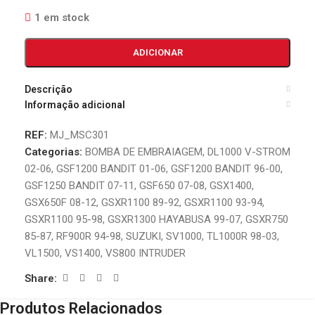
1 em stock
ADICIONAR
Descrição
Informação adicional
REF:
MJ_MSC301
Categorias:
BOMBA DE EMBRAIAGEM
,
DL1000 V-STROM
02-06
,
GSF1200 BANDIT 01-06
,
GSF1200 BANDIT 96-00
,
GSF1250 BANDIT 07-11
,
GSF650 07-08
,
GSX1400
,
GSX650F 08-12
,
GSXR1100 89-92
,
GSXR1100 93-94
,
GSXR1100 95-98
,
GSXR1300 HAYABUSA 99-07
,
GSXR750
85-87
,
RF900R 94-98
,
SUZUKI
,
SV1000
,
TL1000R 98-03
,
VL1500
,
VS1400
,
VS800 INTRUDER
Share:
Produtos Relacionados