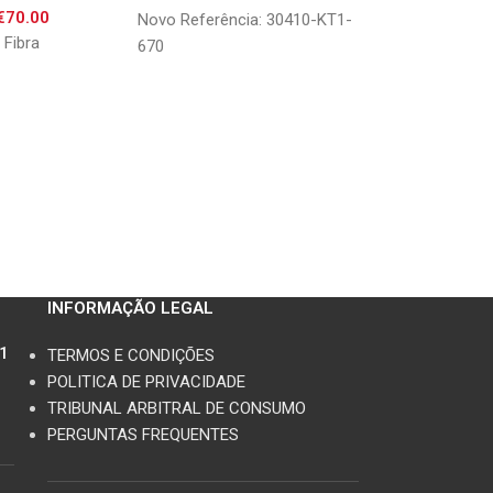
€
70.00
€
180.
Novo Referência: 30410-KT1-
m Fibra
Apresenta peque
670
de uso conforme
estado geral Refe
MEL E1
INFORMAÇÃO LEGAL
11
TERMOS E CONDIÇÕES
POLITICA DE PRIVACIDADE
TRIBUNAL ARBITRAL DE CONSUMO
PERGUNTAS FREQUENTES