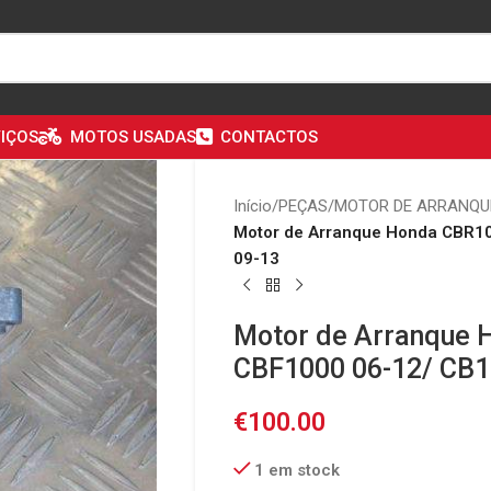
IÇOS
MOTOS USADAS
CONTACTOS
Início
/
PEÇAS
/
MOTOR DE ARRANQU
Motor de Arranque Honda CBR1
09-13
Motor de Arranque 
CBF1000 06-12/ CB1
€
100.00
1 em stock