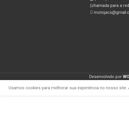
(chamada para a red
motojacs@gmail.
Desenvolvido por
W
Usamos cookies para melhorar sua experiência no nosso site. 