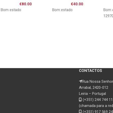
€
80.00
€
40.00
Bom estado
Bom estado
Bom e
1297
CONTACTOS
Rua Nossa Senhor
Arrabal, 2420-012
Leiria – Portugal
(+351) 244 744 11
(chamada para a rede
(+351) 917 569 24