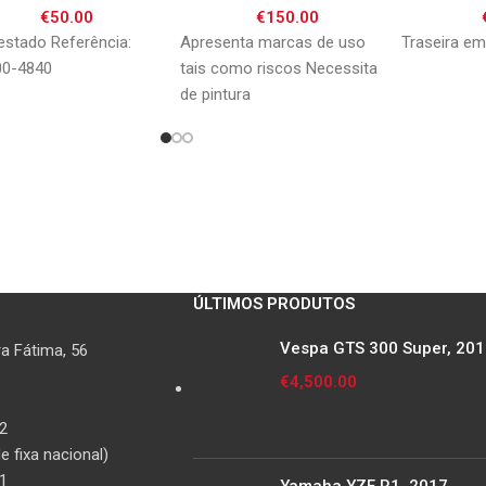
€
50.00
€
150.00
stado Referência:
Apresenta marcas de uso
Traseira e
00-4840
tais como riscos Necessita
de pintura
ÚLTIMOS PRODUTOS
Vespa GTS 300 Super, 20
a Fátima, 56
€
4,500.00
2
 fixa nacional)
1