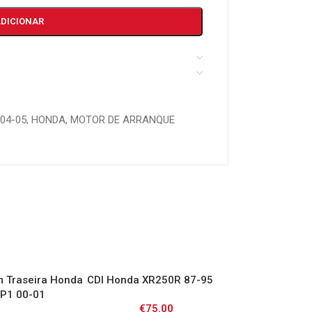
ADICIONAR
04-05
,
HONDA
,
MOTOR DE ARRANQUE
 Traseira Honda
CDI Honda XR250R 87-95
Colectores Hon
P1 00-01
CBR1000RR 04-
€
75.00