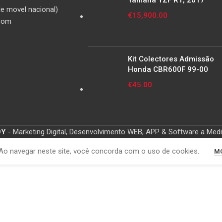
Yamaha YZF R1, 2017
e movel nacional)
€
15,900.00
com
Kit Colectores Admissão
Honda CBR600F 99-00
€
45.00
OY
- Marketing Digital, Desenvolvimento WEB, APP & Software a Med
Ao navegar neste site, você concorda com o uso de cookies.
MO