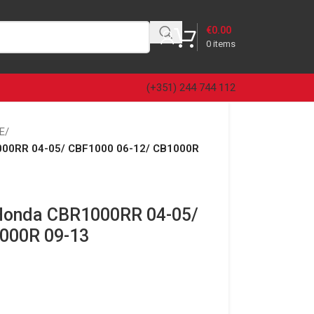
€
0.00
0
items
(+351) 244 744 112
E
/
000RR 04-05/ CBF1000 06-12/ CB1000R
Honda CBR1000RR 04-05/
000R 09-13