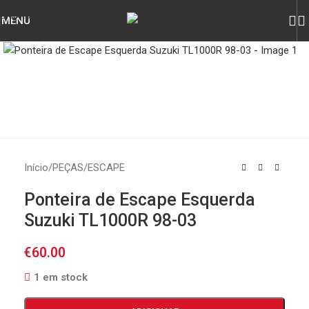
Skip to navigation
MENU
Skip to main content
Click to enlarge
Início
/
PEÇAS
/
ESCAPE
Ponteira de Escape Esquerda
Suzuki TL1000R 98-03
€
60.00
1 em stock