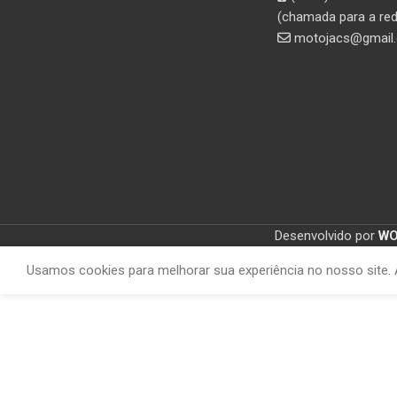
(chamada para a red
motojacs@gmail
Desenvolvido por
W
Usamos cookies para melhorar sua experiência no nosso site. 