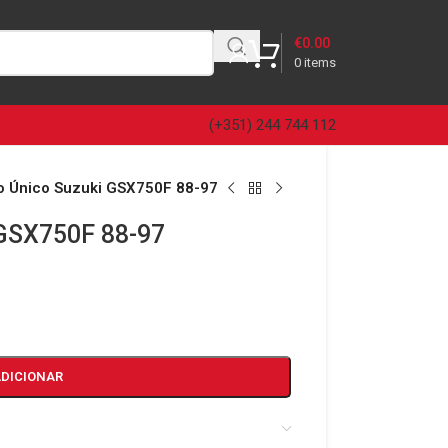
€
0.00
0
items
(+351) 244 744 112
 Único Suzuki GSX750F 88-97
 GSX750F 88-97
ADICIONAR