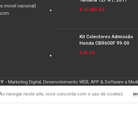
Yamaha YZF R1, 2017
e movel nacional)
€
15,900.00
.com
Kit Colectores Admissão
Honda CBR600F 99-00
€
45.00
OY
- Marketing Digital, Desenvolvimento WEB, APP & Software a Med
Ao navegar neste site, você concorda com o uso de cookies.
MO