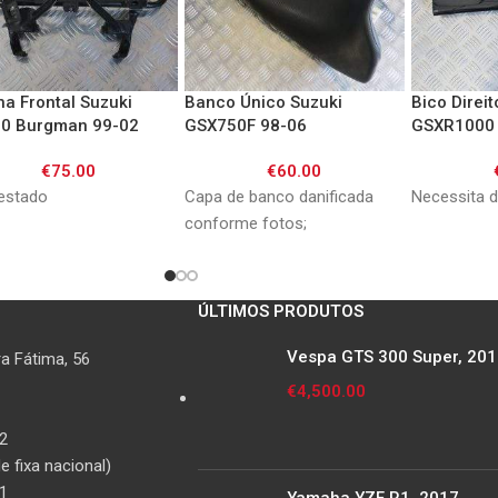
a Frontal Suzuki
Banco Único Suzuki
Bico Direit
0 Burgman 99-02
GSX750F 98-06
GSXR1000 
€
75.00
€
60.00
estado
Capa de banco danificada
Necessita d
conforme fotos;
ÚLTIMOS PRODUTOS
Vespa GTS 300 Super, 20
a Fátima, 56
€
4,500.00
2
 fixa nacional)
1