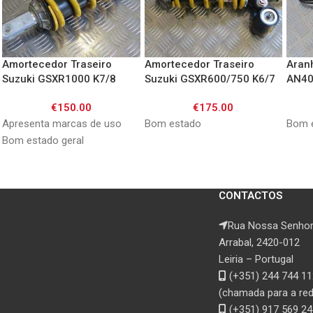
Amortecedor Traseiro
Amortecedor Traseiro
Aranh
Suzuki GSXR1000 K7/8
Suzuki GSXR600/750 K6/7
AN40
€
150.00
€
175.00
Apresenta marcas de uso
Bom estado
Bom 
Bom estado geral
CONTACTOS
Rua Nossa Senhor
Arrabal, 2420-012
Leiria – Portugal
(+351) 244 744 11
(chamada para a rede
(+351) 917 569 24