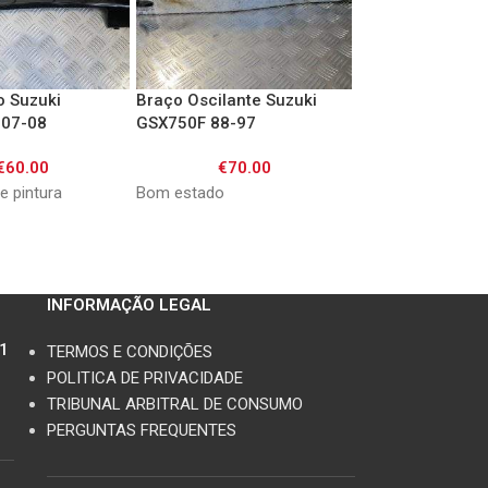
o Suzuki
Braço Oscilante Suzuki
Braço Oscilante
07-08
GSX750F 88-97
GSXR1000 K3/4
€
60.00
€
70.00
€
170.
e pintura
Bom estado
Apresenta marcas
INFORMAÇÃO LEGAL
11
TERMOS E CONDIÇÕES
POLITICA DE PRIVACIDADE
TRIBUNAL ARBITRAL DE CONSUMO
PERGUNTAS FREQUENTES