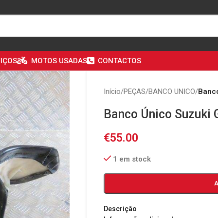
IÇOS
MOTOS USADAS
CONTACTOS
Início
/
PEÇAS
/
BANCO UNICO
/
Banco
Banco Único Suzuki
€
55.00
1 em stock
Descrição