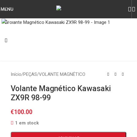
Skip to navigation
MENU
Skip to main content
Click to enlarge
Início
/
PEÇAS
/
VOLANTE MAGNÉTICO
Volante Magnético Kawasaki
ZX9R 98-99
€
100.00
1 em stock