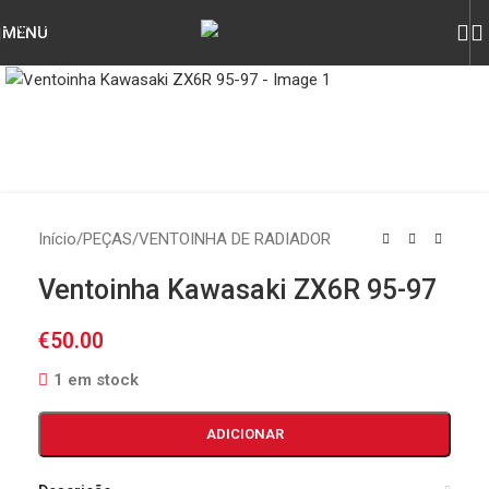
Skip to navigation
MENU
Skip to main content
Click to enlarge
Início
/
PEÇAS
/
VENTOINHA DE RADIADOR
Ventoinha Kawasaki ZX6R 95-97
€
50.00
1 em stock
ADICIONAR