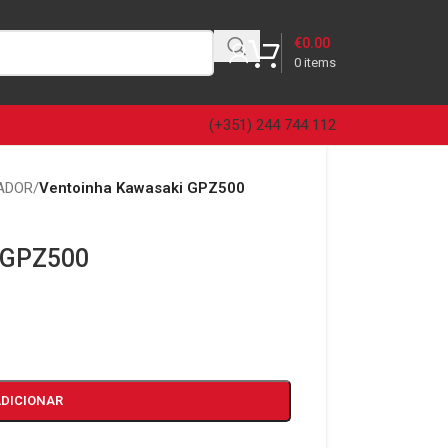
€
0.00
0
items
(+351) 244 744 112
ADOR
/
Ventoinha Kawasaki GPZ500
 GPZ500
ADICIONAR