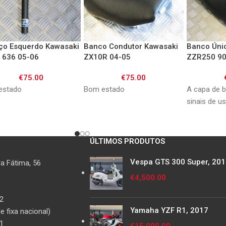
ço Esquerdo Kawasaki
Banco Condutor Kawasaki
Banco Úni
 636 05-06
ZX10R 04-05
ZZR250 90
€
75.00
€
75.00
estado
Bom estado
A capa de 
sinais de u
ÚLTIMOS PRODUTOS
Vespa GTS 300 Super, 20
a Fátima, 56
€
4,500.00
2
Yamaha YZF R1, 2017
 fixa nacional)
1