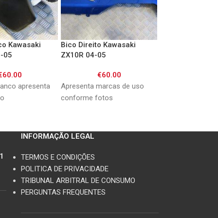
co Kawasaki
Bico Direito Kawasaki
CDI Kawasaki Z
-05
ZX10R 04-05
05
€
60.00
€
60.00
€
125.
banco apresenta
Apresenta marcas de uso
Bom estado Refer
so
conforme fotos
21119-1229 1318
INFORMAÇÃO LEGAL
11
TERMOS E CONDIÇÕES
POLITICA DE PRIVACIDADE
TRIBUNAL ARBITRAL DE CONSUMO
PERGUNTAS FREQUENTES