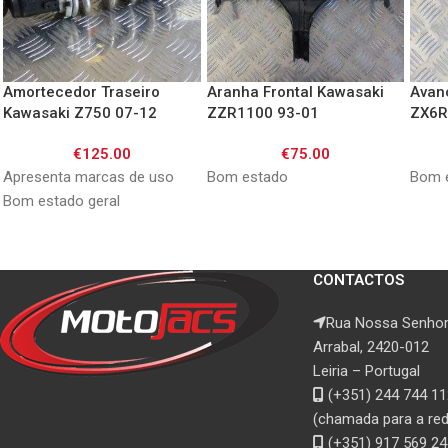
Amortecedor Traseiro
Aranha Frontal Kawasaki
Avan
Kawasaki Z750 07-12
ZZR1100 93-01
ZX6R
€
125.00
€
75.00
Apresenta marcas de uso
Bom estado
Bom 
Bom estado geral
CONTACTOS
Rua Nossa Senhor
Arrabal, 2420-012
Leiria – Portugal
(+351) 244 744 11
(chamada para a rede
(+351) 917 569 24