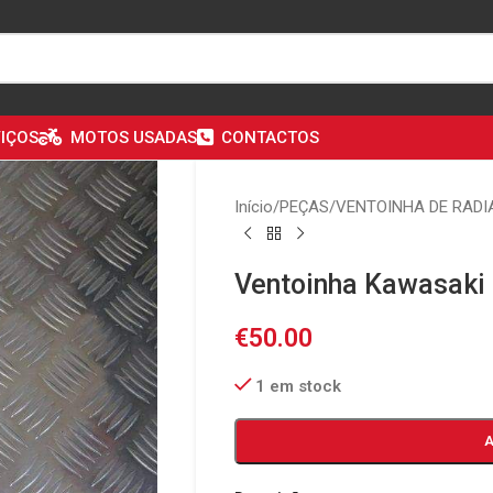
IÇOS
MOTOS USADAS
CONTACTOS
Início
/
PEÇAS
/
VENTOINHA DE RADI
Ventoinha Kawasaki
€
50.00
1 em stock