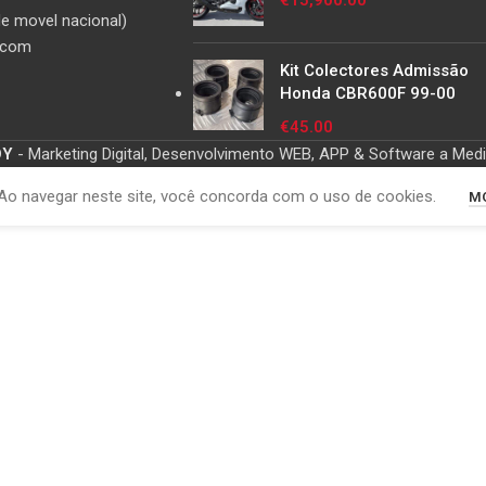
€
15,900.00
e movel nacional)
.com
Kit Colectores Admissão
Honda CBR600F 99-00
€
45.00
OY
- Marketing Digital, Desenvolvimento WEB, APP & Software a Med
Ao navegar neste site, você concorda com o uso de cookies.
MO