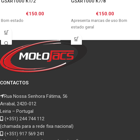
GSXR1000 K1/2
GSXR1000 K7/8
€
150.00
€
150.00
Bom estado
Apresenta marcas de uso Bom
estado geral
CONTACTOS
Rua Nossa Senhora Fátima, 56
Arrabal, 2420-012
Leiria – Portugal
(+351) 244 744 112
(chamada para a rede fixa nacional)
(+351) 917 569 241