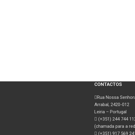
CONTACTOS
Rua Nossa Senhora
Arrabal, 2420-012
Leiria – Portugal
(+351) 244 744 11
(chamada para a rede
(+351) 917 569 24