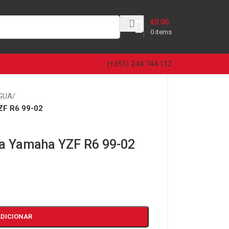
€
0.00
0
items
(+351) 244 744 112
GUA
/
ZF R6 99-02
ua Yamaha YZF R6 99-02
ADICIONAR