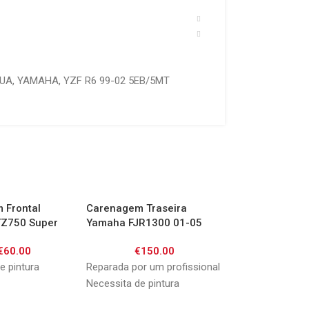
GUA
,
YAMAHA
,
YZF R6 99-02 5EB/5MT
 Frontal
Carenagem Traseira
Carenagem Tras
Z750 Super
Yamaha FJR1300 01-05
Yamaha YZF R6 
-97
€
60.00
€
150.00
€
130.
e pintura
Reparada por um profissional
Reparada por um p
Necessita de pintura
Necessita de pint