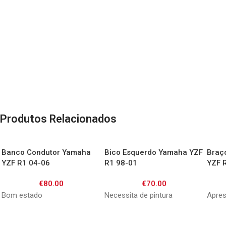
Produtos Relacionados
Banco Condutor Yamaha
Bico Esquerdo Yamaha YZF
Braç
YZF R1 04-06
R1 98-01
YZF 
€
80.00
€
70.00
Bom estado
Necessita de pintura
Apres