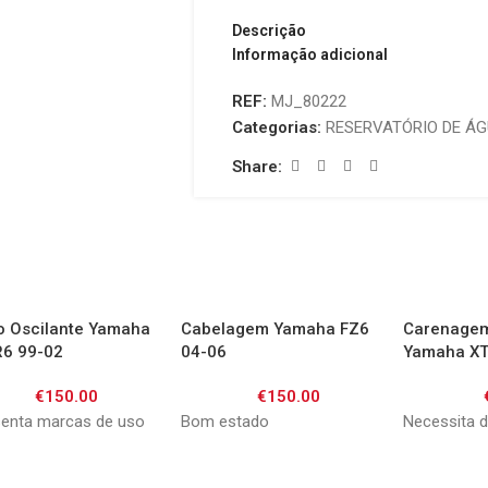
Descrição
Informação adicional
REF:
MJ_80222
Categorias:
RESERVATÓRIO DE Á
Share:
o Oscilante Yamaha
Cabelagem Yamaha FZ6
Carenagem
R6 99-02
04-06
Yamaha XT
Tenere 92
€
150.00
€
150.00
enta marcas de uso
Bom estado
Necessita d