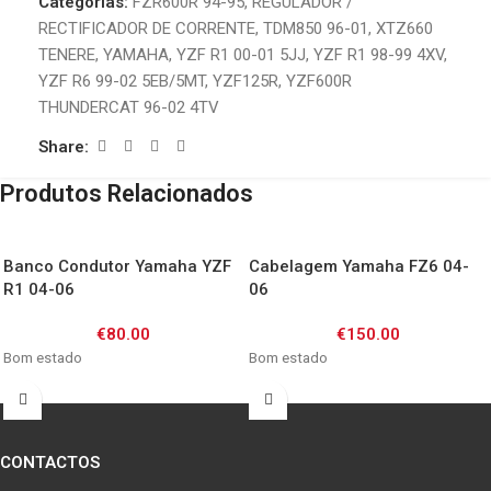
Categorias:
FZR600R 94-95
,
REGULADOR /
RECTIFICADOR DE CORRENTE
,
TDM850 96-01
,
XTZ660
TENERE
,
YAMAHA
,
YZF R1 00-01 5JJ
,
YZF R1 98-99 4XV
,
YZF R6 99-02 5EB/5MT
,
YZF125R
,
YZF600R
THUNDERCAT 96-02 4TV
Share:
Produtos Relacionados
Banco Condutor Yamaha YZF
Cabelagem Yamaha FZ6 04-
R1 04-06
06
€
80.00
€
150.00
Bom estado
Bom estado
CONTACTOS