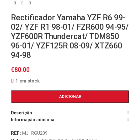
Rectificador Yamaha YZF R6 99-
02/ YZF R1 98-01/ FZR600 94-95/
YZF600R Thundercat/ TDM850
96-01/ YZF125R 08-09/ XTZ660
94-98
€
80.00
1 em stock
ADICIONAR
Descrição
Informação adicional
REF:
MJ_RGU209