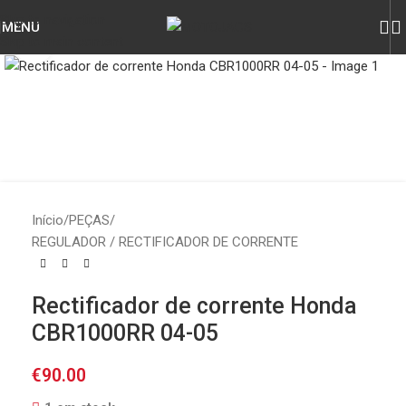
Skip to navigation
MENU
Skip to main content
Click to enlarge
Início
/
PEÇAS
/
REGULADOR / RECTIFICADOR DE CORRENTE
Rectificador de corrente Honda
CBR1000RR 04-05
€
90.00