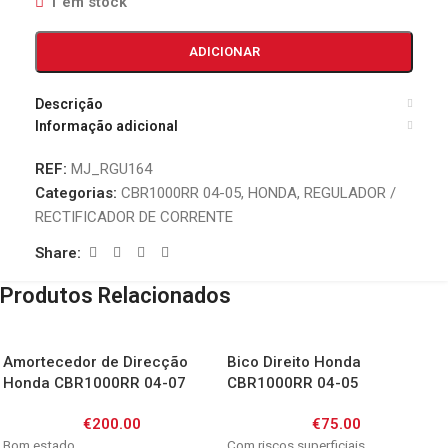
1 em stock
ADICIONAR
Descrição
Informação adicional
REF:
MJ_RGU164
Categorias:
CBR1000RR 04-05
,
HONDA
,
REGULADOR /
RECTIFICADOR DE CORRENTE
Share:
Produtos Relacionados
Amortecedor de Direcção
Bico Direito Honda
Honda CBR1000RR 04-07
CBR1000RR 04-05
€
200.00
€
75.00
Bom estado
Com riscos superficiais