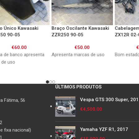
o Único Kawasaki
Braço Oscilante Kawasaki
Cabelagem
50 90-05
ZZR250 90-05
ZX12R 02-
€
60.00
€
50.00
a de banco apresenta
Apresenta marcas de uso
Bom estad
s de uso
ÚLTIMOS PRODUTOS
Vespa GTS 300 Super, 20
a Fátima, 56
€
4,500.00
2
Yamaha YZF R1, 2017
 fixa nacional)
1