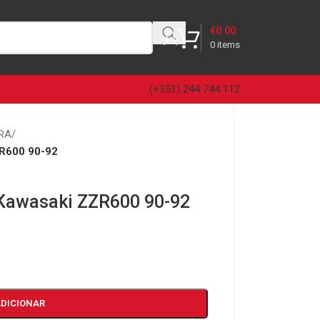
€
0.00
0
items
(+351) 244 744 112
RA
/
ZR600 90-92
a Kawasaki ZZR600 90-92
ADICIONAR