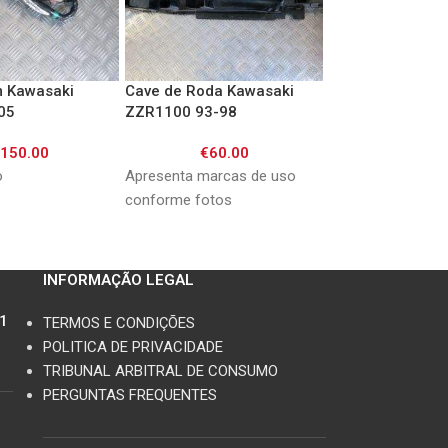
 Kawasaki
Cave de Roda Kawasaki
CDI Kawasaki Z
05
ZZR1100 93-98
€
120.
€
150.00
€
60.00
Bom estado Refer
o
Apresenta marcas de uso
21119-1433 J4T0
conforme fotos
INFORMAÇÃO LEGAL
11
TERMOS E CONDIÇÕES
POLITICA DE PRIVACIDADE
TRIBUNAL ARBITRAL DE CONSUMO
PERGUNTAS FREQUENTES