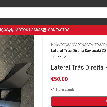
IÇOS
MOTOS USADAS
CONTACTOS
Início
/
PEÇAS
/
CARENAGEM TRASEI
Lateral Trás Direita Kawasaki Z
Lateral Trás Direit
€
50.00
1 em stock