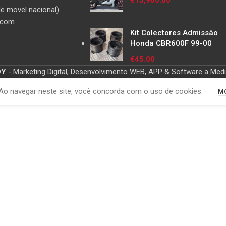
€
15,900.00
e movel nacional)
.com
Kit Colectores Admissão
Honda CBR600F 99-00
€
45.00
OY
- Marketing Digital, Desenvolvimento WEB, APP & Software a Med
Ao navegar neste site, você concorda com o uso de cookies.
MO