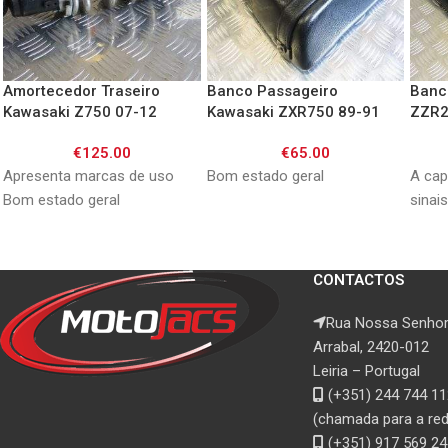
Amortecedor Traseiro
Banco Passageiro
Banc
Kawasaki Z750 07-12
Kawasaki ZXR750 89-91
ZZR2
Stinger
€
125.00
€
65.00
Apresenta marcas de uso
Bom estado geral
A cap
Bom estado geral
sinai
CONTACTOS
Rua Nossa Senhor
Arrabal, 2420-012
Leiria – Portugal
(+351) 244 744 11
(chamada para a rede
(+351) 917 569 24