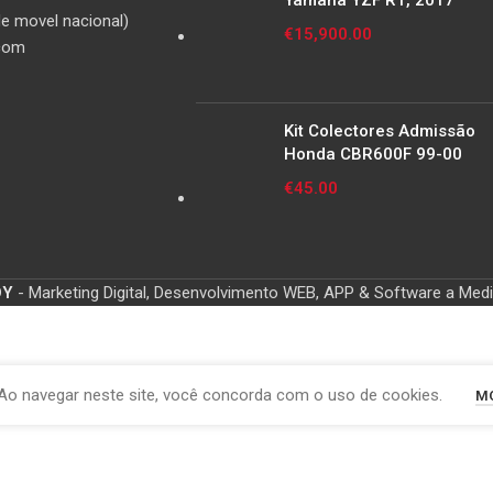
Yamaha YZF R1, 2017
e movel nacional)
€
15,900.00
com
Kit Colectores Admissão
Honda CBR600F 99-00
€
45.00
OY
- Marketing Digital, Desenvolvimento WEB, APP & Software a Med
Ao navegar neste site, você concorda com o uso de cookies.
MO