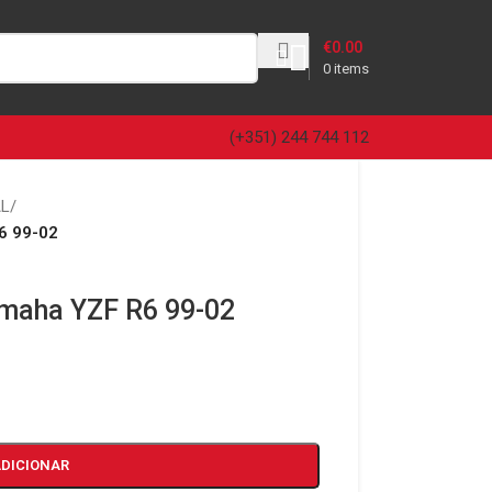
€
0.00
0
items
(+351) 244 744 112
AL
/
6 99-02
amaha YZF R6 99-02
ADICIONAR