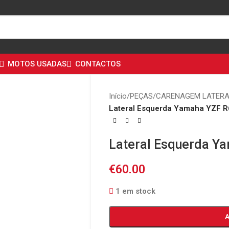
MOTOS USADAS
CONTACTOS
Início
/
PEÇAS
/
CARENAGEM LATER
Lateral Esquerda Yamaha YZF R
Lateral Esquerda Y
€
60.00
1 em stock