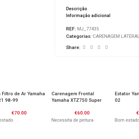
Descrição
Informação adicional
REF:
MJ_77435
Categorias:
CARENAGEM LATERA
Share:
 Filtro de Ar Yamaha
Carenagem Frontal
Estator Ya
R1 98-99
Yamaha XTZ750 Super
02
Tenere 92-97
€
70.00
€
60.00
estado
Necessita de pintura
Bom estad