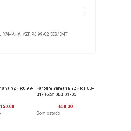
L
,
YAMAHA
,
YZF R6 99-02 5EB/5MT
maha YZF R6 99-
Farolim Yamaha YZF R1 00-
Farolim Yamaha 
01/ FZS1000 01-05
00
€
150.00
€
50.00
€
40.0
o
Bom estado
Apresenta sinais 