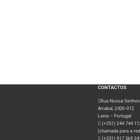
CONTACTOS
Rua Nossa Senhora
Arrabal, 2420-012
Leiria – Portugal
(+351) 244 744 11
(chamada para a rede
(+351) 917 569 24