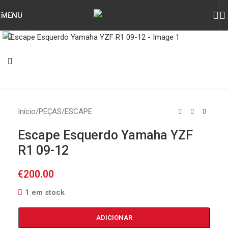
Skip to navigation
MENU
Skip to main content
Click to enlarge
Início
/
PEÇAS
/
ESCAPE
Escape Esquerdo Yamaha YZF
R1 09-12
€
200.00
1 em stock
ADICIONAR