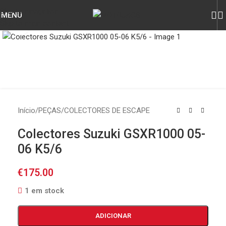
Skip to navigation
MENU
Skip to main content
Click to enlarge
Início
/
PEÇAS
/
COLECTORES DE ESCAPE
Colectores Suzuki GSXR1000 05-
06 K5/6
€
175.00
1 em stock
ADICIONAR