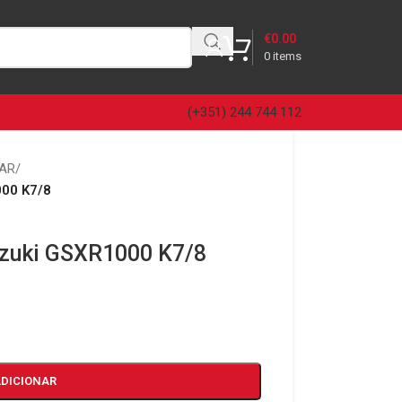
€
0.00
0
items
(+351) 244 744 112
 AR
/
000 K7/8
Suzuki GSXR1000 K7/8
ADICIONAR