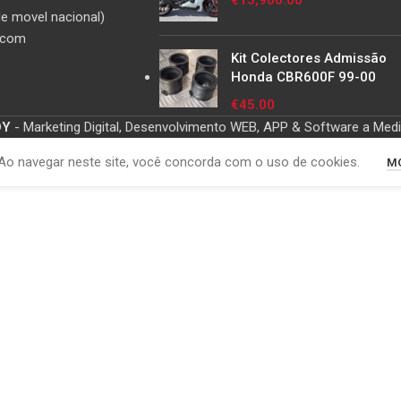
€
15,900.00
e movel nacional)
.com
Kit Colectores Admissão
Honda CBR600F 99-00
€
45.00
OY
- Marketing Digital, Desenvolvimento WEB, APP & Software a Med
Ao navegar neste site, você concorda com o uso de cookies.
MO