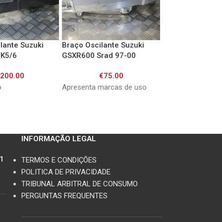
lante Suzuki
Braço Oscilante Suzuki
CDI Suzuki GSX
K5/6
GSXR600 Srad 97-00
€
100.
€
200.00
€
75.00
Bom estado Refer
o
Apresenta marcas de uso
32900-18E00 131
INFORMAÇÃO LEGAL
11
TERMOS E CONDIÇÕES
POLITICA DE PRIVACIDADE
TRIBUNAL ARBITRAL DE CONSUMO
PERGUNTAS FREQUENTES