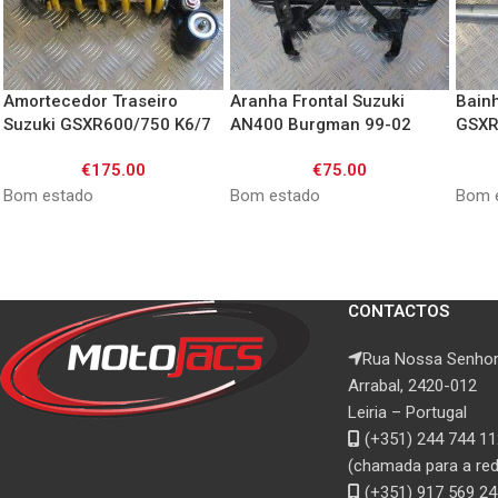
Amortecedor Traseiro
Aranha Frontal Suzuki
Bain
Suzuki GSXR600/750 K6/7
AN400 Burgman 99-02
GSXR
€
175.00
€
75.00
Bom estado
Bom estado
Bom 
CONTACTOS
Rua Nossa Senhor
Arrabal, 2420-012
Leiria – Portugal
(+351) 244 744 11
(chamada para a rede
(+351) 917 569 24