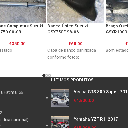
has Completas Suzuki
Banco Único Suzuki
Braço Osci
750 00-03
GSX750F 98-06
GSXR1000 
€
350.00
€
60.00
estado
Capa de banco danificada
Bom estad
conforme fotos;
ÚLTIMOS PRODUTOS
Vespa GTS 300 Super, 20
a Fátima, 56
€
4,500.00
2
Yamaha YZF R1, 2017
 fixa nacional)
1