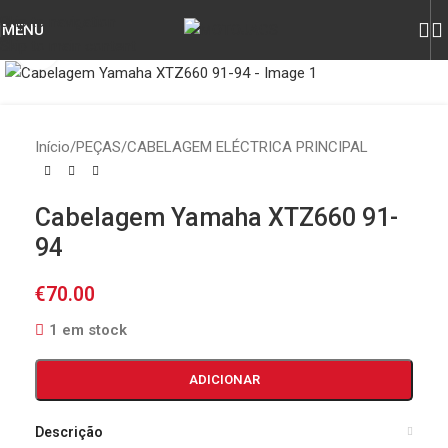
Skip to navigation
MENU
Skip to main content
Click to enlarge
Início
/
PEÇAS
/
CABELAGEM ELÉCTRICA PRINCIPAL
Cabelagem Yamaha XTZ660 91-
94
€
70.00
1 em stock
ADICIONAR
Descrição