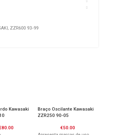
AKI
,
ZZR600 93-99
erdo Kawasaki
Braço Oscilante Kawasaki
Cave de Roda K
10
ZZR250 90-05
ZZR1100 93-98
€
80.00
€
50.00
€
60.0
o
Apresenta marcas de uso
Apresenta marcas