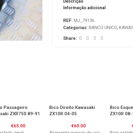
Descrição
Informação adicional
REF:
MJ_79136
Categorias:
BANCO UNICO
,
KAWAS
Share:
o Passageiro
Bico Direito Kawasaki
Bico Esqu
saki ZXR750 89-91
ZX10R 04-05
ZX10R 08-
er
€
65.00
€
60.00
stado geral
Apresenta marcas de uso
Bom estad