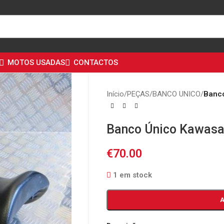
MOTOS USADAS
CONTACTOS
Início
/
PEÇAS
/
BANCO UNICO
/
Banco
Banco Único Kawasa
€
70.00
1 em stock