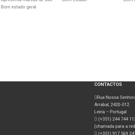
Bom estado geral
CONTACTOS
Rua Nossa Senhora
Arrabal, 2420-012
Leiria – Portugal
(+351) 244 744 11
(chamada para a rede
(+351) 917 569 24