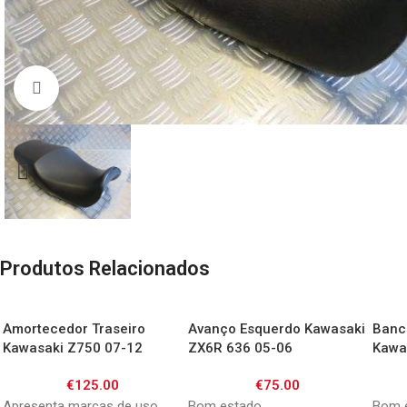
Click to enlarge
Produtos Relacionados
Amortecedor Traseiro
Avanço Esquerdo Kawasaki
Banc
Kawasaki Z750 07-12
ZX6R 636 05-06
Kawa
Sting
€
125.00
€
75.00
Apresenta marcas de uso
Bom estado
Bom e