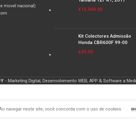
Yamaha YZF R1, 2017
e movel nacional)
€
15,900.00
com
Kit Colectores Admissão
Honda CBR600F 99-00
€
45.00
OY
- Marketing Digital, Desenvolvimento WEB, APP & Software a Med
Ao navegar neste site, você concorda com o uso de cookies.
MO