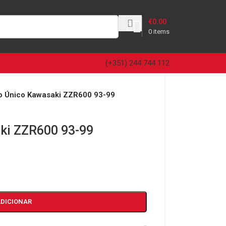
€
0.00
0
items
(+351) 244 744 112
 Único Kawasaki ZZR600 93-99
ki ZZR600 93-99
ADICIONAR