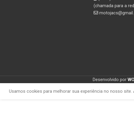
(chamada para a red
motojacs@gmail
Desenvolvido por
W
Usamos cookies para melhorar sua experiência no nosso site. 