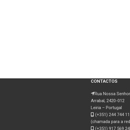
CONTACTOS
Rua Nossa Senhor
Arrabal, 2420-012
Leiria – Portugal
(+351) 244 744 11
(chamada para a rede
(+351) 917 569 24