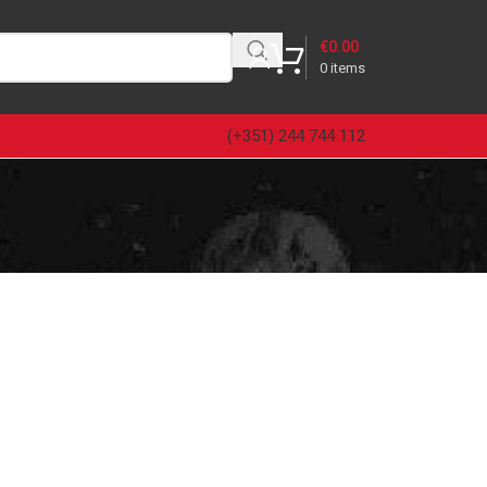
€
0.00
0
items
(+351) 244 744 112