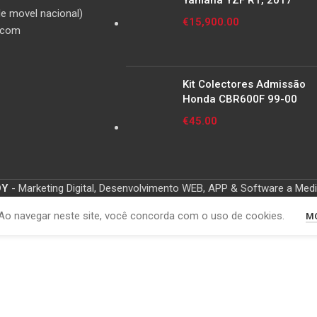
Yamaha YZF R1, 2017
e movel nacional)
€
15,900.00
.com
Kit Colectores Admissão
Honda CBR600F 99-00
€
45.00
OY
- Marketing Digital, Desenvolvimento WEB, APP & Software a Med
Ao navegar neste site, você concorda com o uso de cookies.
MO