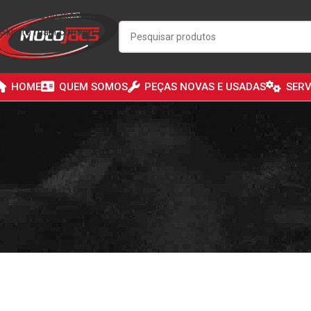
Skip to navigation
Skip to main content
HOME
QUEM SOMOS
PEÇAS NOVAS E USADAS
SERV
[yith_wcwl_wishlist]