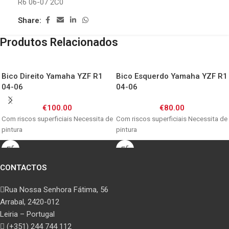
R6 06-07 2C0
Share:
Produtos Relacionados
Bico Direito Yamaha YZF R1
Bico Esquerdo Yamaha YZF R1
04-06
04-06
€
100.00
€
80.00
Com riscos superficiais Necessita de
Com riscos superficiais Necessita de
pintura
pintura
CONTACTOS
Rua Nossa Senhora Fátima, 56
Arrabal, 2420-012
Leiria – Portugal
(+351) 244 744 112