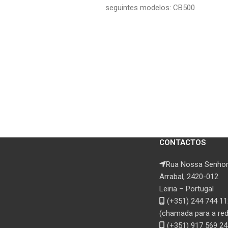
seguintes modelos: CB500
94-02 CB600F Hornet 98-06
CB750 Seven Fifty 92-01
CB900F
CONTACTOS
Rua Nossa Senhor
Arrabal, 2420-012
Leiria – Portugal
(+351) 244 744 11
(chamada para a rede
(+351) 917 569 24