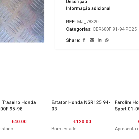
Descrição
Informação adicional
REF:
MJ_78320
Categorias:
CBR600F 91-94 PC25
,
Share:
o Traseiro Honda
Estator Honda NSR125 94-
Farolim H
00F 95-98
03
Sport 01-0
€
40.00
€
120.00
estado
Bom estado
Apresenta 