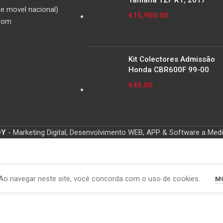
Yamaha YZF R1, 2017
e movel nacional)
€
15,900.00
com
Kit Colectores Admissão
Honda CBR600F 99-00
€
45.00
OY
- Marketing Digital, Desenvolvimento WEB, APP & Software a Med
Ao navegar neste site, você concorda com o uso de cookies.
MO