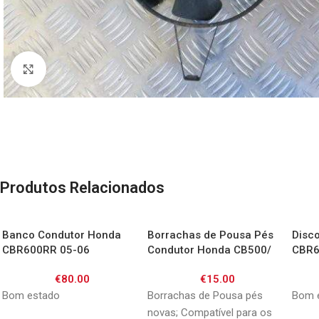
Click to enlarge
Produtos Relacionados
Banco Condutor Honda
Borrachas de Pousa Pés
Disc
CBR600RR 05-06
Condutor Honda CB500/
CBR6
CB600F/ CB750/ CBF/
€
80.00
€
15.00
VFR800/ VTR1000/
XL1000V / CBR1100XX
Bom estado
Borrachas de Pousa pés
Bom 
novas; Compatível para os