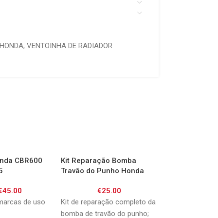
HONDA
,
VENTOINHA DE RADIADOR
onda CBR600
Kit Reparação Bomba
Kit Reparação 
5
Travão do Punho Honda
Travão Traseira
CB600F Hornet 00-10 /
CB500 97-03/ C
€
45.00
€
25.00
€
30.0
CB750 Seven Fifty 92-03/
Hornet 07-10/ 
CBR600F 91-98/ CBR1000F
Seven Fifty 92-
marcas de uso
Kit de reparação completo da
Kit de reparação 
89-92/ VFR750F 88-97/
Hornet 02-06/ 
bomba de travão do punho;
bomba de travão t