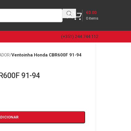
€
0.00
0
items
(+351) 244 744 112
ADOR
/
Ventoinha Honda CBR600F 91-94
R600F 91-94
ADICIONAR