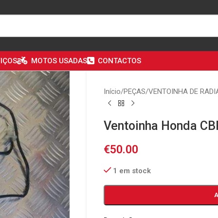
IÇOS
MOTOS USADAS
CONTACTOS
Início
/
PEÇAS
/
VENTOINHA DE RADI
Ventoinha Honda CB
€
50.00
1 em stock