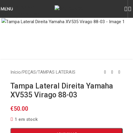
Skip to navigation
MENU
Skip to main content
Click to enlarge
Início
/
PEÇAS
/
TAMPAS LATERAIS
Tampa Lateral Direita Yamaha
XV535 Virago 88-03
€
50.00
1 em stock