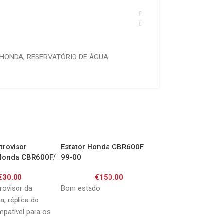
HONDA
,
RESERVATÓRIO DE ÁGUA
trovisor
Estator Honda CBR600F
Estator Honda N
Honda CBR600F/
99-00
03
04/ VTR1000 SP
€
30.00
€
150.00
€
120.
rovisor da
Bom estado
Bom estado
a, réplica do
mpatível para os