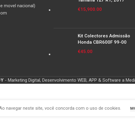
Yamaha YZF R1, 2017
e movel nacional)
€
15,900.00
com
Kit Colectores Admissão
Honda CBR600F 99-00
€
45.00
OY
- Marketing Digital, Desenvolvimento WEB, APP & Software a Med
Ao navegar neste site, você concorda com o uso de cookies.
MO