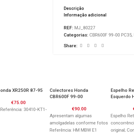
Descrição
Informação adicional
REF:
MJ_80227
Categorias:
CBR600F 99-00 PC35
,
Share:
Honda XR250R 87-95
Colectores Honda
Espelho Re
CBR600F 99-00
Esquerdo 
€
75.00
Sport 99-
€
90.00
Referência: 30410-KT1-
Apresentam algumas
Espelho Ret
amolgadelas conforme fotos
concorrênci
Referência: HM MBW E1
original; Co