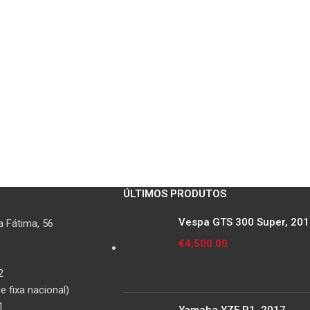
seguintes 
CBR 600 F 
600 FS
ÚLTIMOS PRODUTOS
Vespa GTS 300 Super, 20
 Fátima, 56
€
4,500.00
2
 fixa nacional)
1