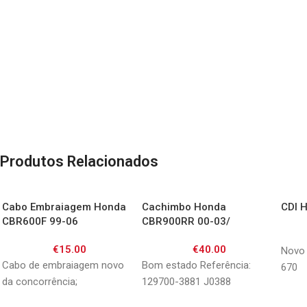
Produtos Relacionados
Cabo Embraiagem Honda
Cachimbo Honda
CDI 
CBR600F 99-06
CBR900RR 00-03/
CBR600F 99-00/ CBR600
€
15.00
€
40.00
Sport
Novo 
Cabo de embraiagem novo
Bom estado Referência:
670
da concorrência;
129700-3881 J0388