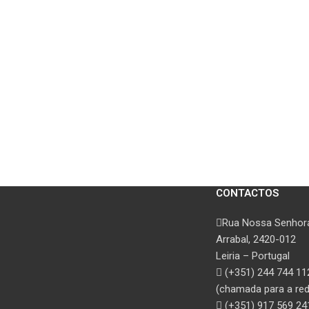
CONTACTOS
Rua Nossa Senhora
Arrabal, 2420-012
Leiria – Portugal
(+351) 244 744 11
(chamada para a rede
(+351) 917 569 24