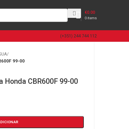
€
0.00
0
items
(+351) 244 744 112
GUA
/
R600F 99-00
ua Honda CBR600F 99-00
ADICIONAR