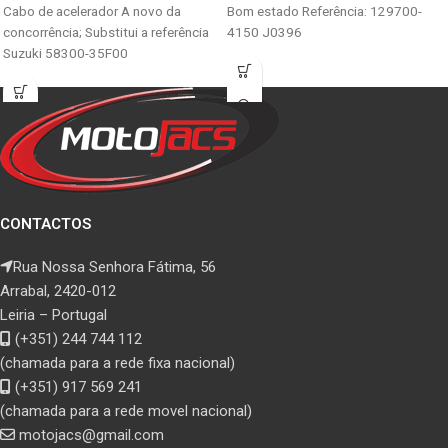
Cabo de acelerador A novo da
Bom estado Referência: 129700-
concorrência; Substitui a referência
4150 J0396
Suzuki 58300-35F00
CONTACTOS
Rua Nossa Senhora Fátima, 56
Arrabal, 2420-012
Leiria – Portugal
(+351) 244 744 112
(chamada para a rede fixa nacional)
(+351) 917 569 241
(chamada para a rede movel nacional)
motojacs@gmail.com