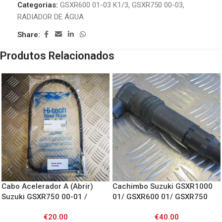
Categorias:
GSXR600 01-03 K1/3
,
GSXR750 00-03
,
RADIADOR DE ÁGUA
Share:
Produtos Relacionados
Cabo Acelerador A (Abrir)
Cachimbo Suzuki GSXR1000
Suzuki GSXR750 00-01 /
01/ GSXR600 01/ GSXR750
GSXR1000 01
00-02
€
20.00
€
40.00