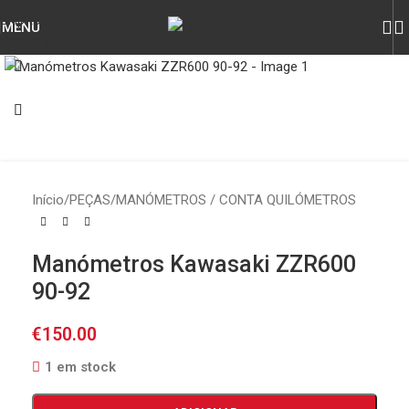
Skip to navigation
MENU
Skip to main content
Click to enlarge
Início
/
PEÇAS
/
MANÓMETROS / CONTA QUILÓMETROS
Manómetros Kawasaki ZZR600
90-92
€
150.00
1 em stock