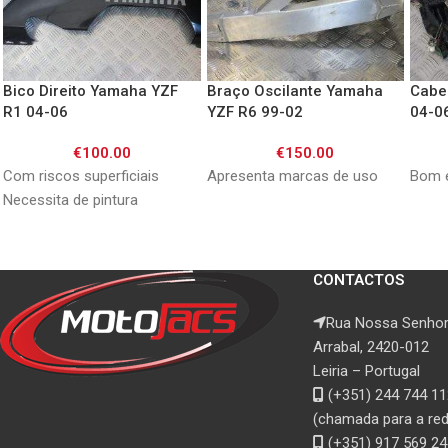
Bico Direito Yamaha YZF
Braço Oscilante Yamaha
Cabe
R1 04-06
YZF R6 99-02
04-0
€
100.00
€
150.00
Com riscos superficiais
Apresenta marcas de uso
Bom 
Necessita de pintura
CONTACTOS
Rua Nossa Senhor
Arrabal, 2420-012
Leiria – Portugal
(+351) 244 744 11
(chamada para a rede
(+351) 917 569 24