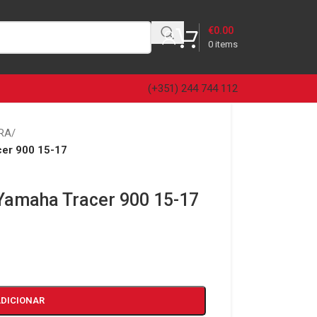
€
0.00
0
items
(+351) 244 744 112
RA
/
cer 900 15-17
 Yamaha Tracer 900 15-17
ADICIONAR