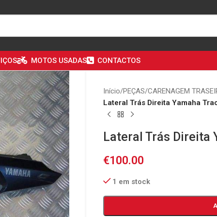
IÇOS
MOTOS USADAS
CONTACTOS
Início
/
PEÇAS
/
CARENAGEM TRASEI
Lateral Trás Direita Yamaha Tra
Lateral Trás Direita
€
100.00
1 em stock