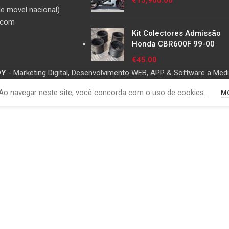
€
15,900.00
e movel nacional)
.com
Kit Colectores Admissão
Honda CBR600F 99-00
€
45.00
OY
- Marketing Digital, Desenvolvimento WEB, APP & Software a Med
Ao navegar neste site, você concorda com o uso de cookies.
MO