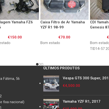
lagem Yamaha FZ6
Caixa Filtro de Ar Yamaha
CDI Yamah
6
YZF R1 98-99
Genesis 8
€
150.00
€
70.00
estado
Bom estado
Bom estado
TID14-57 2
ÚLTIMOS PRODUTOS
Vespa GTS 300 Super, 20
a Fátima, 56
€
4,500.00
2
Yamaha YZF R1, 2017
 fixa nacional)
1