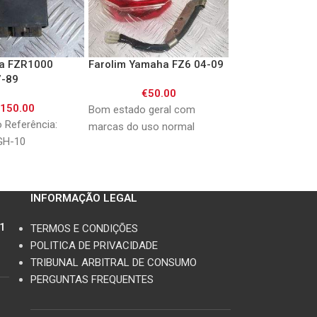
a FZR1000
Farolim Yamaha FZ6 04-09
Farolim Yamaha 
7-89
01/ FZS1000 01
€
50.00
€
150.00
€
50.0
Bom estado geral com
 Referência:
Bom estado
marcas do uso normal
GH-10
INFORMAÇÃO LEGAL
11
TERMOS E CONDIÇÕES
POLITICA DE PRIVACIDADE
TRIBUNAL ARBITRAL DE CONSUMO
PERGUNTAS FREQUENTES