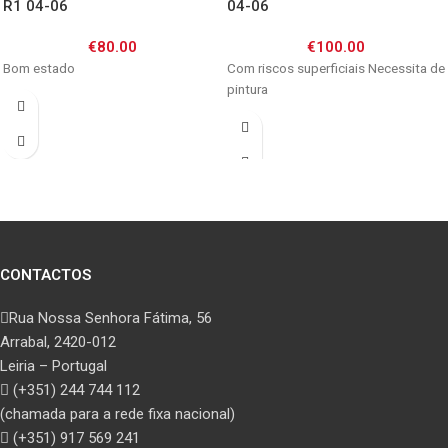
R1 04-06
04-06
€
80.00
€
100.00
Bom estado
Com riscos superficiais Necessita de
pintura
CONTACTOS
Rua Nossa Senhora Fátima, 56
Arrabal, 2420-012
Leiria – Portugal
(+351) 244 744 112
(chamada para a rede fixa nacional)
(+351) 917 569 241