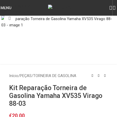
Skip to navigation
MENU
Skip to main content
Click to enlarge
Início
/
PEÇAS
/
TORNEIRA DE GASOLINA
Kit Reparação Torneira de
Gasolina Yamaha XV535 Virago
88-03
€
20.00