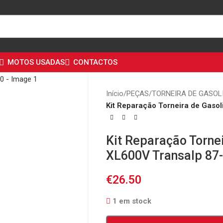
MOTOS USADAS
CONTACTOS
Início
/
PEÇAS
/
TORNEIRA DE GASOL
Kit Reparação Torneira de Gaso
Kit Reparação Torne
XL600V Transalp 87
€
26.50
1 em stock