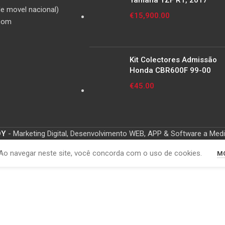
Yamaha YZF R1, 2017
e movel nacional)
€
15,900.00
com
Kit Colectores Admissão
Honda CBR600F 99-00
€
45.00
OY
- Marketing Digital, Desenvolvimento WEB, APP & Software a Med
Ao navegar neste site, você concorda com o uso de cookies.
MO