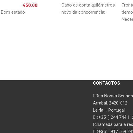
97-00 Transalp / XL650V
Cabo de conta quilómetros
Front
€
50.00
00-07 Transalp
Bom estado
novo da concorrência;
demon
Neces
CONTACTOS
Rua Nossa Senhora
Arrabal, 2420-012
Leiria – Portugal
(+351) 244 744 11
(chamada para a rede
(+351) 917 569 24