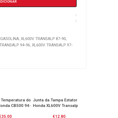
ADICIONAR
 GASOLINA
,
XL600V TRANSALP 87-90
,
TRANSALP 94-96
,
XL600V TRANSALP 97-
r Temperatura do
Junta da Tampa Estator
Kit Reparação 
Honda CB500 94-
Honda XL600V Transalp
Travão Traseira
F Hornet 98-06 /
91-00 / XRV650 89-90/
CB600F Hornet /
€
35.00
€
12.80
€
20.0
-07/ CBR600F
XRV750 Africa Twin 90-03/
CBF600/1000 / 