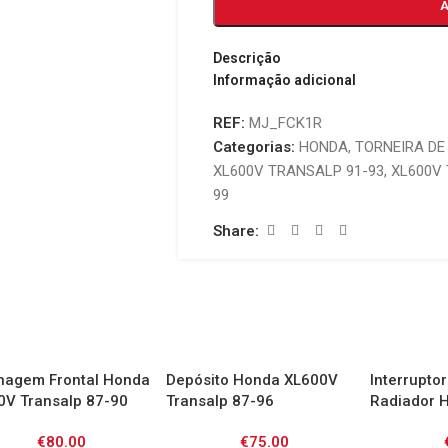
Descrição
Informação adicional
REF:
MJ_FCK1R
Categorias:
HONDA
,
TORNEIRA DE
XL600V TRANSALP 91-93
,
XL600V 
99
Share:
nagem Frontal Honda
Depósito Honda XL600V
Interrupto
0V Transalp 87-90
Transalp 87-96
Radiador 
03 / CB600
€
80.00
€
75.00
CBF600 04