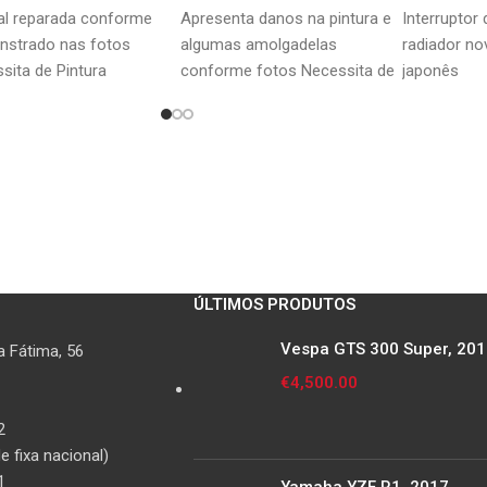
87-05/ CB
al reparada conforme
Apresenta danos na pintura e
Interruptor
CBR1000F 
strado nas fotos
algumas amolgadelas
radiador no
CBR1100XX
sita de Pintura
conforme fotos Necessita de
japonês
ST1100 90
reparação e pintura
97/ VFR80
Shadow/ V
SP/ XRV75
97-00/ XL
XL1000V 0
ÚLTIMOS PRODUTOS
Vespa GTS 300 Super, 20
 Fátima, 56
€
4,500.00
2
 fixa nacional)
1