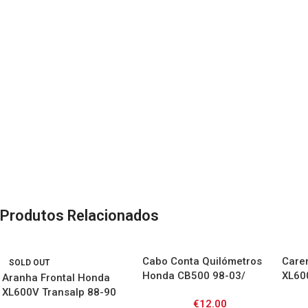
Produtos Relacionados
Cabo Conta Quilómetros
Care
SOLD OUT
Honda CB500 98-03/
XL60
Aranha Frontal Honda
CBR600F 87-94/
XL600V Transalp 88-90
€
12.00
CBR900RR 92-93/ XL600V