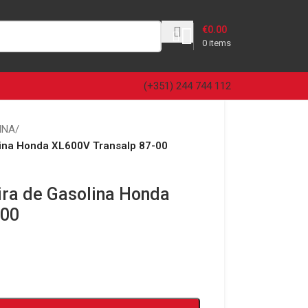
€
0.00
0
items
(+351) 244 744 112
INA
/
lina Honda XL600V Transalp 87-00
ira de Gasolina Honda
-00