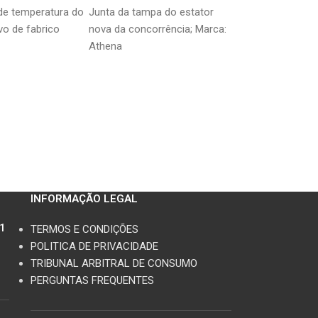
R900RR 92-01/
VT600 Shadow 88-97
CBR600RR / CBR
 de temperatura do
Junta da tampa do estator
Kit de reparação 
93-99/
Transalp / XRV7
vo de fabrico
nova da concorrência; Marca:
bomba de travão t
 97-00 /
Athena
(pé); Fabrico japo
-01/ VFR750 86-
Compatível para o
0 98-10/ VT600
modelos Honda: 
TR1000F / VTR
Hornet
0 96-03/ XL600V
650V 00-07/
0-06
INFORMAÇÃO LEGAL
11
TERMOS E CONDIÇÕES
POLITICA DE PRIVACIDADE
TRIBUNAL ARBITRAL DE CONSUMO
PERGUNTAS FREQUENTES