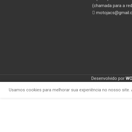
(chamada para a red
motojacs@gmail.
Desenvolvido por
W
Usamos cookies para melhorar sua experiência no nosso site. 