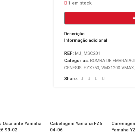
1 em stock
Descrição
Informação adicional
REF:
MJ_MSC201
Categorias:
BOMBA DE EMBRAIA
GENESIS
,
FZX750
,
VMX1200 VMAX
,
Share:
o Oscilante Yamaha
Cabelagem Yamaha FZ6
Carenagem
R6 99-02
04-06
Yamaha YZ