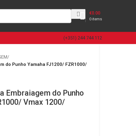
€
0.00
0
items
(+351) 244 744 112
GEM
/
em do Punho Yamaha FJ1200/ FZR1000/
ba Embraiagem do Punho
R1000/ Vmax 1200/