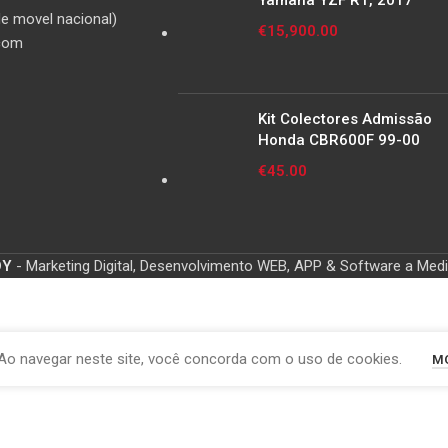
Yamaha YZF R1, 2017
e movel nacional)
€
15,900.00
com
Kit Colectores Admissão
Honda CBR600F 99-00
€
45.00
OY
- Marketing Digital, Desenvolvimento WEB, APP & Software a Med
Ao navegar neste site, você concorda com o uso de cookies.
MO