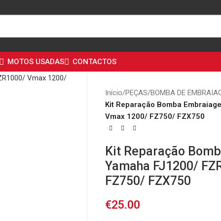
MOTOS USADAS
CONTACTOS
Início
/
PEÇAS
/
BOMBA DE EMBRAIA
Kit Reparação Bomba Embraiag
Vmax 1200/ FZ750/ FZX750
Kit Reparação Bom
Yamaha FJ1200/ FZ
FZ750/ FZX750
€
25.00