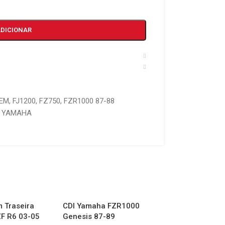
ADICIONAR
GEM
,
FJ1200
,
FZ750
,
FZR1000 87-88
YAMAHA
 Traseira
CDI Yamaha FZR1000
CDI Yamaha FZS
F R6 03-05
Genesis 87-89
05 Fazer