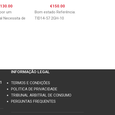
€
130.00
€
150.00
€
150.
por um
Bom estado Referência:
Bom estado Refe
al Necessita de
TID14-57 2GH-10
5LV-82305-00 1
7940
INFORMAÇÃO LEGAL
11
TERMOS E CONDIÇÕES
POLITICA DE PRIVACIDADE
TRIBUNAL ARBITRAL DE CONSUMO
PERGUNTAS FREQUENTES