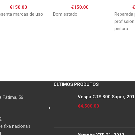
€
150.00
€
150.00
esenta marcas de uso
Bom estado
Reparada 
profission
pintura
ÚLTIMOS PRODUTOS
Vespa GTS 300 Super, 20
 Fátima, 56
€
4,500.00
2
 fixa nacional)
1