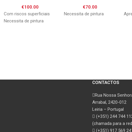
€
100.00
€
70.00
Com riscos superficiais
Necessita de pintura
Apr
Necessita de pintura
CONTACTOS
Rua Nossa Senhora
Arrabal, 2420-012
Leiria – Portugal
(+351) 244 744 11
(chamada para a rede
(+351) 917 569 24