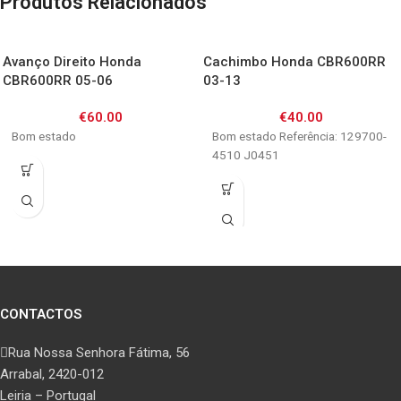
Produtos Relacionados
Avanço Direito Honda
Cachimbo Honda CBR600RR
CBR600RR 05-06
03-13
€
60.00
€
40.00
Bom estado
Bom estado Referência: 129700-
4510 J0451
CONTACTOS
Rua Nossa Senhora Fátima, 56
Arrabal, 2420-012
Leiria – Portugal