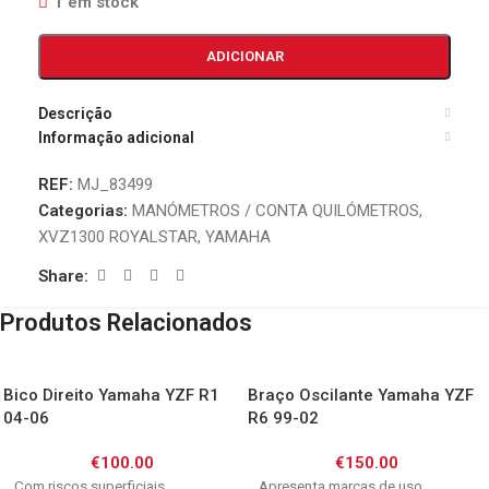
1 em stock
ADICIONAR
Descrição
Informação adicional
REF:
MJ_83499
Categorias:
MANÓMETROS / CONTA QUILÓMETROS
,
XVZ1300 ROYALSTAR
,
YAMAHA
Share:
Produtos Relacionados
Bico Direito Yamaha YZF R1
Braço Oscilante Yamaha YZF
04-06
R6 99-02
€
100.00
€
150.00
Com riscos superficiais
Apresenta marcas de uso