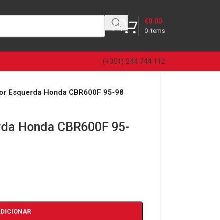
€
0.00
0
items
(+351) 244 744 112
rior Esquerda Honda CBR600F 95-98
erda Honda CBR600F 95-
ADICIONAR