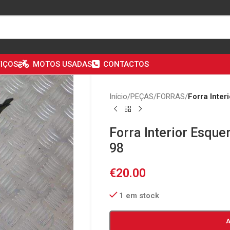
IÇOS
MOTOS USADAS
CONTACTOS
Início
/
PEÇAS
/
FORRAS
/
Forra Inte
Forra Interior Esqu
98
€
20.00
1 em stock