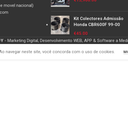
€
15,900.00
e movel nacional)
.com
Kit Colectores Admissão
Honda CBR600F 99-00
€
45.00
OY
- Marketing Digital, Desenvolvimento WEB, APP & Software a Med
Ao navegar neste site, você concorda com o uso de cookies.
MO