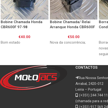
Bobine Chamada Honda
Bobine Chamada/ Relai
Borr
CBR600F 97-98
Arranque Honda CBR600F
Cond
91-06 / CBR900RR 93-02/
CB60
€
40.00
€
50.00
CBR1000F 93-95/
VFR8
CBR1100XX 97-03/
XL10
Bom estado
Nova da concorrência;
Borra
CBR600RR 03-14/
novas
CBR1000RR 06-07
segui
94-02
CB750
CONTACTOS
CB90
Rua Nossa Senhor
Arrabal, 2420-012
Leiria – Portugal
(+351) 244 744 11
(chamada para a rede
(+351) 917 569 24