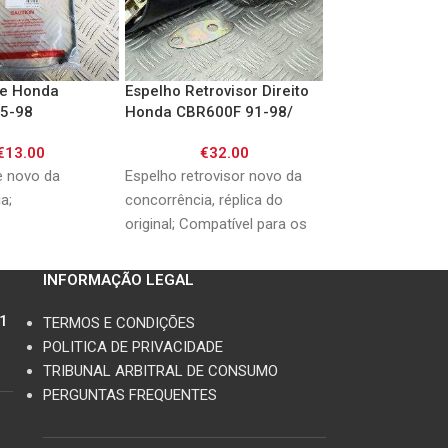
e Honda
Espelho Retrovisor Direito
Espelho Retrovis
5-98
Honda CBR600F 91-98/
Esquerdo Honda
CBR1000F 93-99/ VFR800
91-98/ CBR1000
€
13.00
€
32.00
€
32.0
98-99/ VFR750 90-97
VFR800 98-99/ 
97
 novo da
Espelho retrovisor novo da
Espelho retroviso
cia;
concorrência, réplica do
concorrência, répl
original; Compatível para os
original; Compatív
seguintes modelos Honda:
seguintes modelo
CBR600F 91-98 CBR1000F
CBR600F 91-98 C
INFORMAÇÃO LEGAL
93-99 VFR800 98-99
93-99 VFR800 98
11
TERMOS E CONDIÇÕES
POLITICA DE PRIVACIDADE
TRIBUNAL ARBITRAL DE CONSUMO
PERGUNTAS FREQUENTES