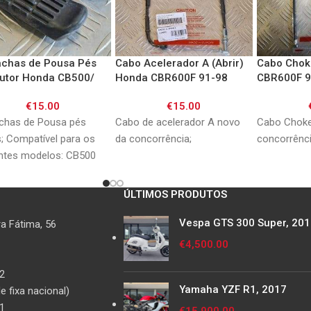
achas de Pousa Pés
Cabo Acelerador A (Abrir)
Cabo Chok
utor Honda CB500/
Honda CBR600F 91-98
CBR600F 9
0F/ CB750/ CBF/
€
15.00
€
15.00
00/ VTR1000/
00V / CBR1100XX
chas de Pousa pés
Cabo de acelerador A novo
Cabo Choke
; Compatível para os
da concorrência;
concorrên
ntes modelos: CB500
 CB600F Hornet 98-06
 Seven Fifty 92-01
ÚLTIMOS PRODUTOS
0F
Vespa GTS 300 Super, 20
a Fátima, 56
€
4,500.00
2
Yamaha YZF R1, 2017
 fixa nacional)
1