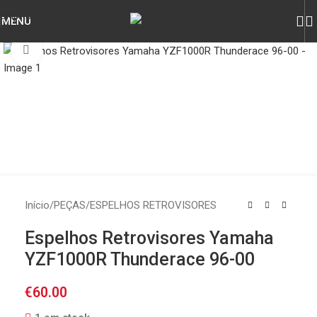
Skip to navigation
MENU
Skip to main content
Click to enlarge
Início
/
PEÇAS
/
ESPELHOS RETROVISORES
Espelhos Retrovisores Yamaha
YZF1000R Thunderace 96-00
€
60.00