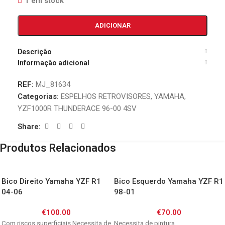
1 em stock
ADICIONAR
Descrição
Informação adicional
REF:
MJ_81634
Categorias:
ESPELHOS RETROVISORES
,
YAMAHA
,
YZF1000R THUNDERACE 96-00 4SV
Share:
Produtos Relacionados
Bico Direito Yamaha YZF R1
Bico Esquerdo Yamaha YZF R1
04-06
98-01
€
100.00
€
70.00
Com riscos superficiais Necessita de
Necessita de pintura